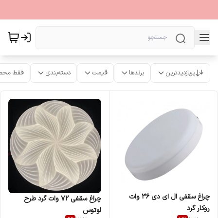
پربازدیدترین
برندها
قیمت
دسته‌بندی
فقط محص
چراغ سقفی ال ای دی 36 وات
چراغ سقفی 72 وات گرد طرح
روکار گرد
لوتوس