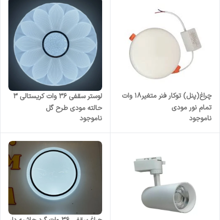
چراغ(پنل) توکار فنر متغیر18 وات
لوستر سقفی 36 وات کریستالی 3
تمام نور مودی
حالته مودی طرح گل
ناموجود
ناموجود