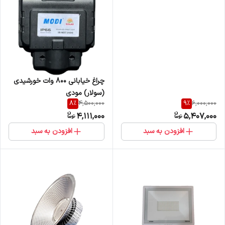
چراغ خیابانی 800 وات خورشیدی
(سولار) مودی
8
%
9
%
4,500,000
6,000,000
4,111,000
5,407,000
افزودن به سبد
افزودن به سبد