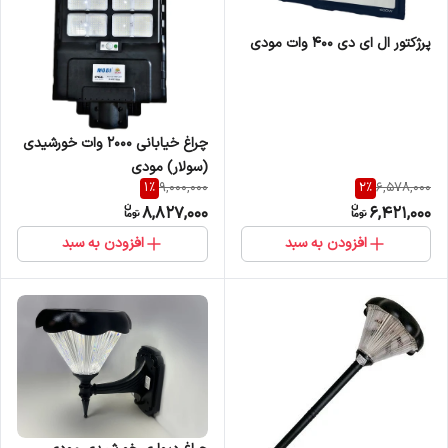
پرژکتور ال ای دی 400 وات مودی
چراغ خیابانی 2000 وات خورشیدی
(سولار) مودی
1
%
2
%
9,000,000
6,578,000
8,827,000
6,421,000
افزودن به سبد
افزودن به سبد