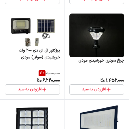
پرژکتور ال ای دی 200 وات
خورشیدی (سولار) مودی
چراغ سردری خورشیدی مودی
11
%
7,000,000
6,220,000
1,452,000
افزودن به سبد
افزودن به سبد