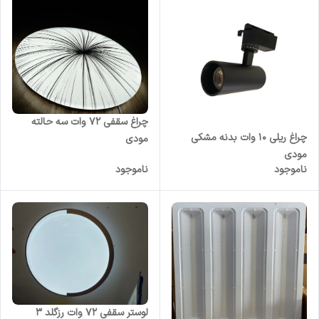
چراغ سقفی ۷۲ وات سه حالته
چراغ ریلی 10 وات بدنه مشکی
مودی
مودی
ناموجود
ناموجود
لوستر سقفی 72 وات رزگلد 3