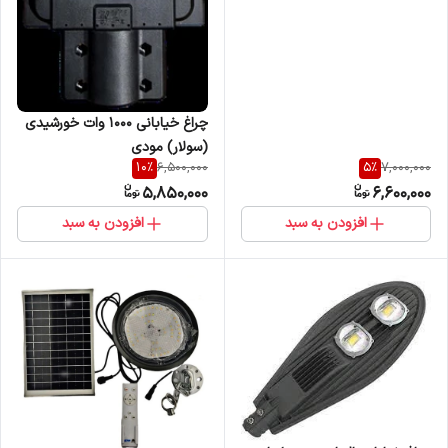
چراغ خیابانی 1000 وات خورشیدی
(سولار) مودی
10
%
5
%
6,500,000
7,000,000
5,850,000
6,600,000
افزودن به سبد
افزودن به سبد