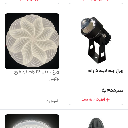
چراغ جت لایت 5 وات
چراغ سقفی 36 وات گرد طرح
لوتوس
455,000
افزودن به سبد
ناموجود