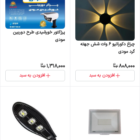
پرژکتور خورشیدی طرح دوربین
مودی
چراغ دکوراتیو ۶ وات شش جهته
گرد مودی
1,318,000
808,000
افزودن به سبد
افزودن به سبد