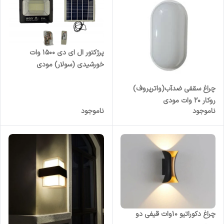
پرژکتور ال ای دی 1500 وات
خورشیدی (سولار) مودی
چراغ سقفی ضدآب(واترپروف)
روکار 20 وات مودی
ناموجود
ناموجود
چراغ دکوراتیو 10وات قیفی دو