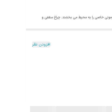
 هارمونی خاصی را به محیط می بخشند. چراغ سقفی و
می شود. ابعاد چراغ سقفی و دیواری مودی ۶.۶*۲۲.۵ سانتی متر می باشد که به صورت روکار مورد استفاده قرار می گیرد. از ویژگی های
روشنایی کلی چراغ سقفی و دیواری ۲۰ وات گرد مودی ۱۵۴۰ لومن و شاخص تفکیک رنگ آن (CRI) بالاتر از ۷۰ می باشد. درجه حفظت فیزیکی آن IP67 و طول عمر مفید آن ۲۵۰۰۰ ساعت است.
افزودن نظر
ید می کردند. از دیگر نکات مرتبط با لامپ های قدیمی می
رف یا CFL
عرضه گردید. بعد از لامپ های کم مصرف
چراغ ها و پنل ها
به صورت SMD و COB و