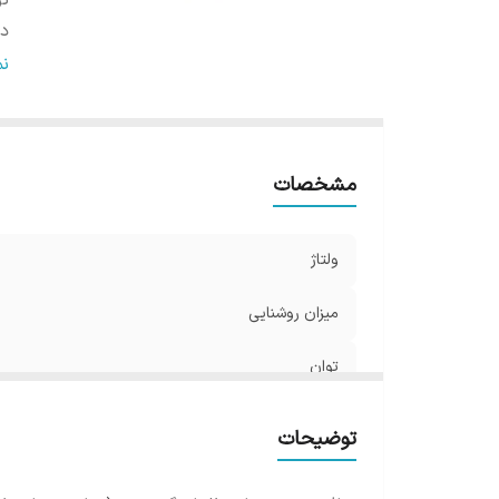
تو
در
ط
ن
س
ف
اب
مشخصات
و
ولتاژ
میزان روشنایی
توان
درجه حفاظت ip
توضیحات
طول عمر