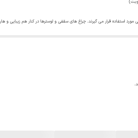
ایران
ی مورد استفاده قرار می گیرند. چراغ های سقفی و لوسترها در کنار هم زیبایی و
50و60 هرتز
دیواری ۲۰ وات گرد مودی در دو رنگ نور آفتابی و سفید تولید 
14.5*27 سانتی‌متر
300 گرم
 باشد
.
ادی داشت. این لامپ ها مصرف بسیار بالایی داشتند و گرما و حرارت بالایی را تول
ه را چند برابر می نمود. رفته رفته استفاده از این لامپ ها کم شد و
لامپ های کم مص
تکنولوژی LED در 