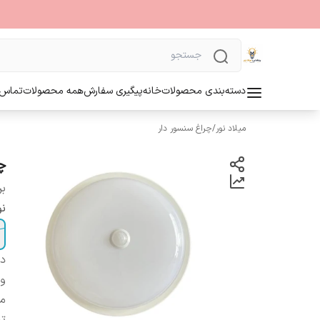
دسته‌بندی محصولات
خانه
پیگیری سفارش
همه محصولات
تماس ب
میلاد نور
/
چراغ سنسور دار
چر
بر
نو
دس
ول
می