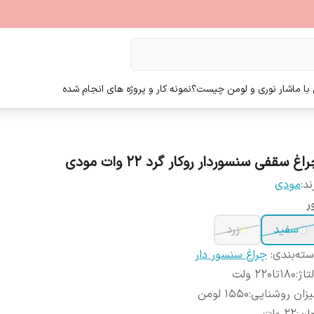
ا ما
شار نوری و لومن چیست؟
نمونه کار و پروژه های انجام شده
اغ سقفی سنسوردار روکار گرد ۲۲ وات مودی
ند:
مودی
ر
سفید
زرد
ته‌بندی
:
چراغ سنسور دار
تاژ
:
180تا220 ولت
زان روشنایی
:
1550 لومن