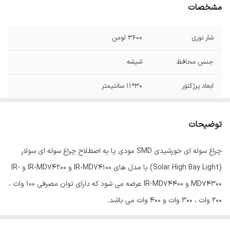
مشخصات
شار نوری
3600 لومن
جنس محافظ
شیشه
ابعاد پرژکتور
30*11 سانتیمتر
ابعاد پنل خورشیدی
36*35 سانتیمتر
توضیحات
توان
400 وات
چراغ سوله ای خورشیدی SMD مودی یا به اصطلاح چراغ سوله ای سولار
باتری
3.2 ولت لیتیومی با ظرفیت 10AH
(Solar High Bay Light) با مدل های IR-MD74100 و IR-MD74200 و IR-
اتصالات
سیمی
MD74300 و IR-MD74400 عرضه می شود که دارای توان مصرفی ۱۰۰ وات ،
۲۰۰ وات ، ۳۰۰ وات و ۴۰۰ وات می باشد.
ساخت
ایران
این چراغ سوله ای خورشیدی در سه رنگ نور مهتابی (سفید یا ۶۵۰۰K)،