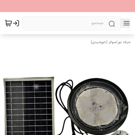
میلاد نور
/
سولار (خورشیدی)