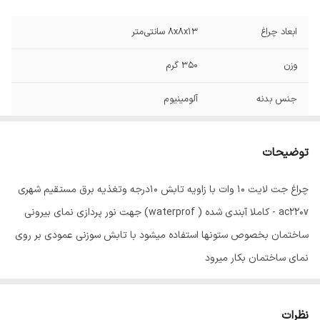
ابعاد چراغ
8x8x13 سانتی‌متر
وزن
350 گرم
جنس بدنه
آلومینیوم
پوشش بدنه
آلومینیوم
توضیحات
نوع لامپ
سی او بی
چراغ جت لایت 10 وات با زاویه تابش 10درجه وتغذیه برق مستقیم شهری
جنس شیشه یا
شیشه
ac220v - کاملا آبندی شده ( waterprof) جهت نور پردازی نمای بیرونی
حباب
ساختمان بخصوص ستونها استفاده میشود با تابش سوزنی عمودی بر روی
ابعاد کلی
8x8x17 سانتی‌متر
نمای ساختمان بکار میرود
نظرات