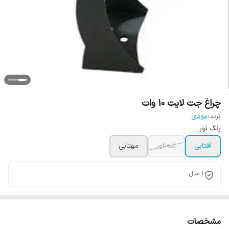
چراغ جت لایت 10 وات
برند:
مودی
رنگ نور
آفتابی
انبه ای
مهتابی
1 سال
مشخصات