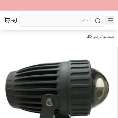
میلاد نور
/
پرژکتور LED