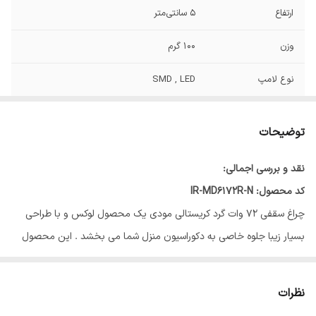
ارتفاع
5 سانتی‌متر
وزن
100 گرم
نوع لامپ
SMD , LED
توان
72 وات
توضیحات
تعداد سرپیچ
1 عدد
لامپ/LED
نقد و بررسی اجمالی:
کد محصول: IR-MD6172R-N
میزان نوردهی
5000 لومن
چراغ سقفی ۷۲ وات گرد کریستالی مودی یک محصول لوکس و با طراحی
جنس بدنه
استیل و پلاستیک
بسیار زیبا جلوه خاصی به دکوراسیون منزل شما می بخشد . این محصول
دارای بدنه فلزی بوده و نصب آن بسیار سریع و آسان می باشد . این چراغ
ابعاد
50x50x5 سانتی‌متر
سقفی کریستالی با نور سه رنگ تولید می‌شود که با هربار خاموش و روشن
نظرات
کردن کلید ، نور آن بین رنگ‌های آفتابی ، سفید ، یخی(طبیعی) تغییر