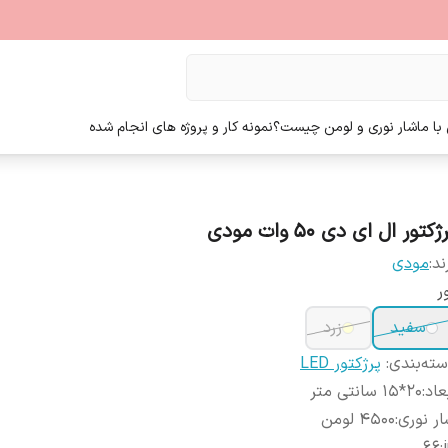
ا ما
شار نوری و لومن چیست؟
نمونه کار و پروژه های انجام شده
ژکتور ال ای دی 50 وات مودی
ند:
مودی
ر
سفید
زرد
ته‌بندی
:
پرژکتور LED
عاد
:
20*15 سانتی متر
ر نوری
:
4500 لومن