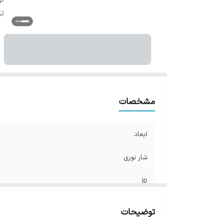
ip
تو
مشخصات
ابعاد
شار نوری
ip
توان
توضیحات