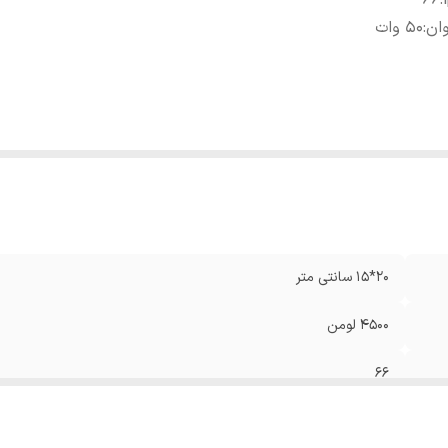
66
:
ان
:
50 وات
20*15 سانتی متر
4500 لومن
66
50 وات