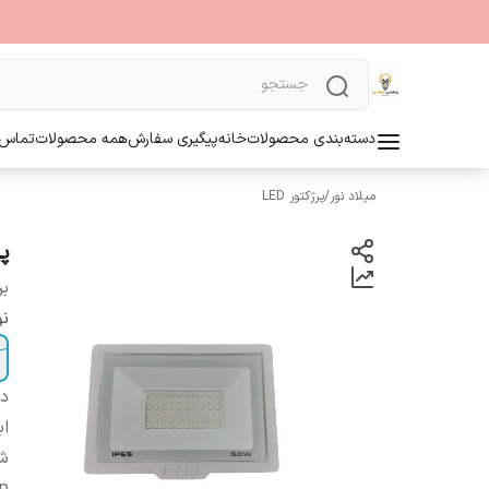
دسته‌بندی محصولات
خانه
پیگیری سفارش
همه محصولات
تماس ب
میلاد نور
/
پرژکتور LED
پر
بر
نو
دس
اب
شا