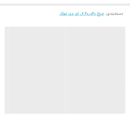
نسبت به ترانس های کوچک دارد.
دسته‌بندی
:
چراغ 60در60 ال ای دی توکار