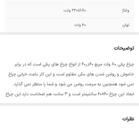
ولتاژ
180تا220 ولت
توان
60 وات
فرکانس
50و60 هرتز
توضیحات
قطر برش سقف
600x600 میلی‌متر
چراغ پنلی 80 وات مربع 60در60 از انواع چراغ های پنلی است که در برابر
طول عمر
30000 ساعت
خاموش و روشن شدن های مکرر مقاوم است و این کار باعث خرابی چراغ
میزان روشنایی
4200 لومن
نمی شود همچنین به سرعت روشن می شود و شما را منتظر نمی گذارد.
ابعاد این چراغ 60×60 سانتیمتر است و 3 سانت هم ضخامت دارد.این چراغ
ابعاد
60x60x3 سانتی‌متر
بک لایت(نور از کف) می باشد که اتلاف نوری ندارد و در دراز مدت دچار
افت نوری یا بروز سایه در پنل نمی شود که از مزایای این محصول می
نظرات
باشد.
این محصول دارای ترانس (درایور) بزرگ می باشد که طول عمر بیشتری