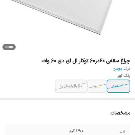
چراغ سقفی 60در60 توکار ال ای دی 60 وات
برند:
مودی
رنگ نور
سفید
زرد
نچرال(یخی)
مشخصات
وزن
1400 گرم