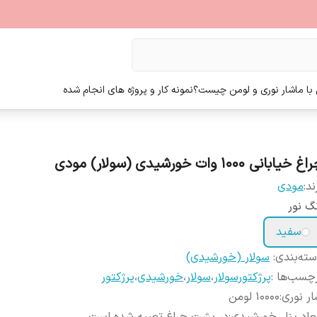
ا ما
شار نوری و لومن چیست؟
نمونه کار و پروژه های انجام شده
 خیابانی 1000 وات خورشیدی (سولار) مودی
ند:
مودی
گ نور
سفید
ته‌بندی
:
سولار (خورشیدی)
چسب‌ها :
پرژکتورسولار
،
سولار
،
خورشیدی
،
پرژکتور
ر نوری
:
۱۰۰۰۰ لومن