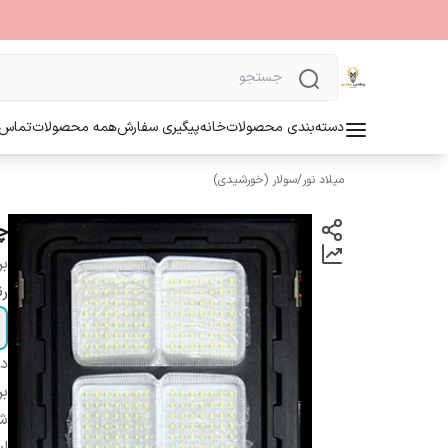
دسته‌بندی محصولات
خانه
پیگیری سفارش
همه محصولات
تماس ب
میلاد نور
/
سولار (خورشیدی)
چراغ
بر
رن
دس
بر
شا