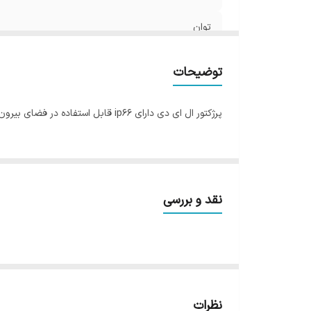
توان
ابعاد پرژکتور
توضیحات
باتری
پرژکتور ال ای دی دارای ip66 قابل استفاده در فضای بیرون و ضد آب همراه با پنل خورشیدی و باطری و ریموت کنترل
اتصالات
نقد و بررسی
نظرات