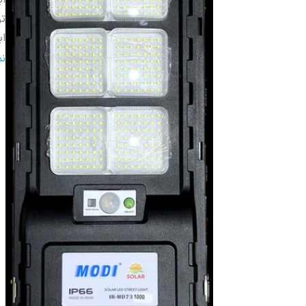
اب
تو
اب
با
ن
ات