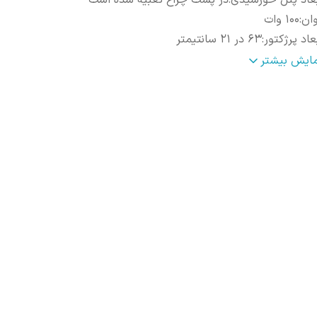
عاد پنل خورشیدی
:
در پشت چراغ تعبیه شده است
ان
:
100 وات
عاد پرژکتور
:
63 در 21 سانتیمتر
تری
:
3.2 ولت لیتیومی با ظرفیت 10AH
مایش بیشتر
صالات
:
سیمی