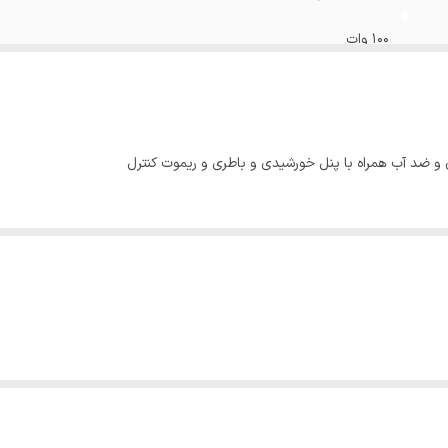
100 وات
63 در 21 سانتیمتر
3.2 ولت لیتیومی با ظرفیت 10AH
سیمی