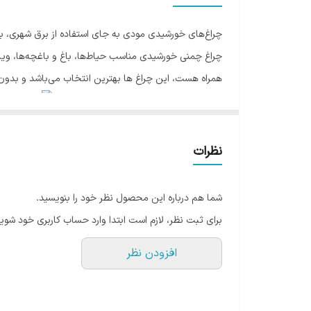
چراغ‌های خورشیدی مودی به جای استفاده از برق شهری، با 
چراغ چمنی خورشیدی مناسب حیاط‌ها، باغ و باغچه‌ها، وی
همراه هست، این چراغ ها بهترین انتخاب می‌باشد و بدون
اين محصول با طراحى ساده و زيبا و نوردهى شیک، با نصب آ
نظرات
برای تایم دهی و خاموش و روشن کردن چراغ می‌باشد.
این چراغ چمنی خورشیدی مودی در رنگ نور مهتابی (سفید یا 6500K) تولید شده 
شما هم درباره این محصول نظر خود را بنویسید.
برای ثبت نظر، لازم است ابتدا وارد حساب کاربری خود شوید
افزودن نظر
این محصول داراى مقاومت بالا در مقابل آب و گرد و غبار (IP66
میزان لازم هست.حداکثر فاصله نصب چراغ چمنی سولار مودی در ارتفاع 