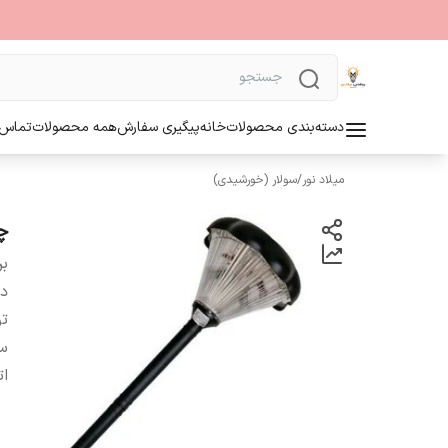
دسته‌بندی محصولات
خانه
پیگیری سفارش
همه محصولات
تماس ب
میلاد نور
/
سولار (خورشیدی)
چ
بر
دس
تو
س
ات