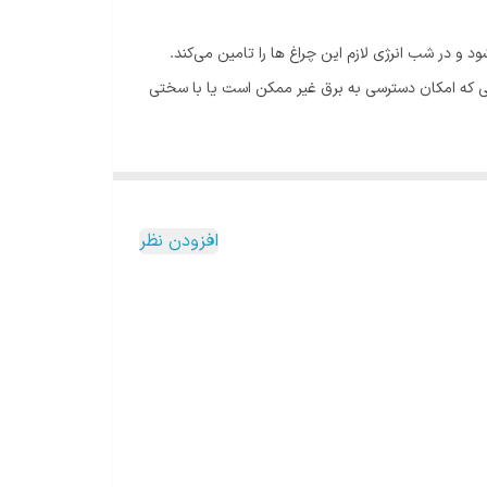
 و در شب انرژی لازم این چراغ ها را تامین می‌کند.
نی که امکان دسترسی به برق غیر ممکن است یا با سختی
ق، داراى پنل خورشيدى برروی خود و ریموت کنترل هوشمند
افزودن نظر
و داراى باترى ليتيومی Po4 با کیفیت و طول عمر
بالا همراه با قابلیت شارژ سریع و بدون بار الکتریکی که مدت زمان روشنایی محصول را تا 12 ساعت مداوم تضمین می‌کند. شارژ باترى توسط نور خورشيد و پنل خورشيدى به مدت ٤ ساعت برای این