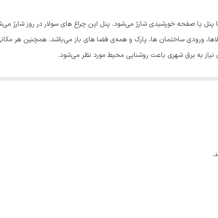
پنل یا صفحه خورشیدی شارژ می‌شود. پنل این چراغ های سولار در روز شارژ می‌شود
لاها، ورودی ساختمان ها، پارک و همه‌ی فضا های باز می‌باشد. همچنین هر مکا
 نیاز به برق شهری باعث روشنایی محیط مورد نظر می‌شود.
سان بدون نياز به كابل كشى و بدون نياز به تابلو برق، بدون نياز به كليد بر
است.
.
)
و سرما و گرما (50+ تا30- درجه)، داراى
پنل خورشيدى
پلی‌سیلیکونی (poly-Si)
2 متر می‌باشد.