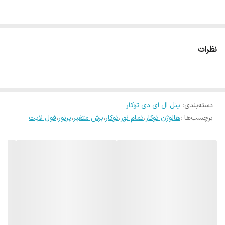
نظرات
دسته‌بندی
:
پنل ال ای دی توکار
برچسب‌ها :
هالوژن توکار
،
تمام نور
،
توکار
،
برش متغیر
،
پرنور
،
فول لایت