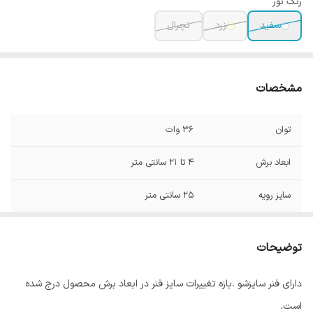
رنگ نور
سفید
زرد
نچرال
مشخصات
توان
36 وات
ابعاد برش
4 تا 21 سانتی متر
سایز رویه
25 سانتی متر
شار نوری
2000
توضیحات
دارای فنر سایزشو .بازه تغییرات سایز فنر در ابعاد برش محصول درج شده
است.