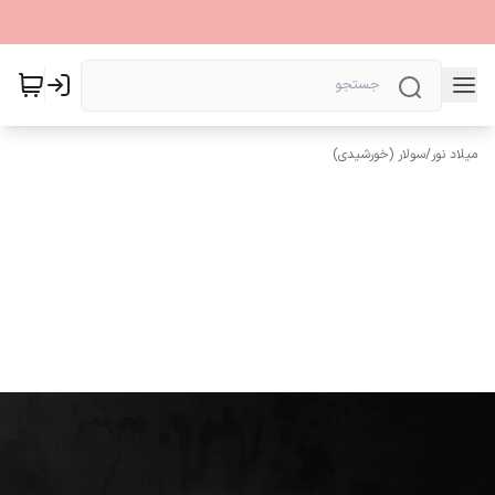
میلاد نور
/
سولار (خورشیدی)