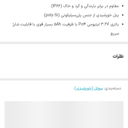
مقاوم در برابر بارندگی و گرد و خاک (IP66)
پنل خورشیدی از جنس پلی‌سیلیکونی (poly-Si)
باترى 3.2V لیتیومی Po4 با ظرفیت 5Ah بسیار قوی با قابلیت شارژ
سریع
دارای ریموت کنترل با برد 10 متر و پایه نگهدارنده ریموت
طول عمر 25000 ساعت
نظرات
شاخص نمود رنگ ≥ 80
زاویه تابش: 120 درجه
دسته‌بندی
:
سولار (خورشیدی)
چراغ‌های خورشیدی مودی به جای استفاده از برق شهری، با پنل یا صفحه
خورشیدی شارژ می‌شود. پنل این چراغ ها در روز شارژ می‌شود و در شب
انرژی لازم این چراغ ها را تامین می‌کند. چراغ سردری خورشیدی مناسب
حیاط‌ها، باغ و باغچه‌ها، ویلاها، ورودی ساختمان ها، پارک و همه‌ی فضا
های باز می‌باشد. همچنین هر مکانی که امکان دسترسی به برق غیر ممکن