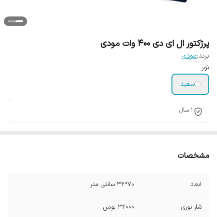
پرژکتور ال ای دی 400 وات مودی
برند:
مودی
نور
سفید
1 سال
مشخصات
ابعاد
70*32 سانتی متر
شار نوری
32000 لومن