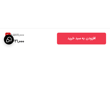
2
%
6,578,000
افزودن به سبد خرید
6,421,000
برگشت به بالا