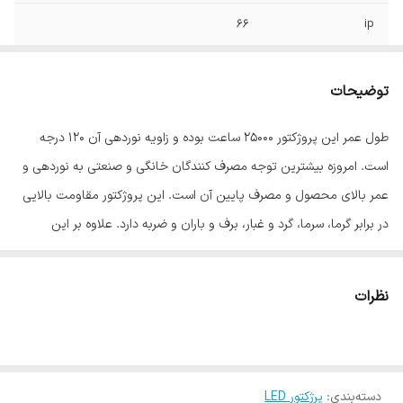
66
ip
توان
400 وات
توضیحات
طول عمر این پروژکتور ۲۵۰۰۰ ساعت بوده و زاویه نوردهی آن ۱۲۰ درجه
است. امروزه بیشترین توجه مصرف کنندگان خانگی و صنعتی به نوردهی و
عمر بالای محصول و مصرف پایین آن است. این پروژکتور مقاومت بالایی
در برابر گرما، سرما، گرد و غبار، برف و باران و ضربه دارد. علاوه بر این
می‌توان از آن‌ در فروشگاه ها، پارک ‌ها و زیباسازی نمای ساختمان‌ ها
استفاده کرد. این مدل پروژکتور به این دلیل که در فضاهای بیرونی هم
نظرات
مورد استفاده قرار می‌گیرد از مقاومت محیطی بالایی برخوردار است. مصرف
انرژی
پروژکتور های ال ای دی مودی
در ردیف A⁺ قرار دارد. از مهم ترین
مشخصات
محصولات مودی
می توان به طول عمر بالا و صرفه جویی در
دسته‌بندی
:
پرژکتور LED
مصرف برق و پایین بودن هزینه برق با به روزترین فناوری اشاره کرد. شرکت