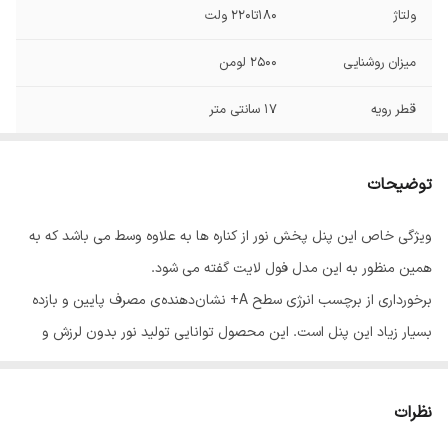
ولتاژ
180تا220 ولت
میزان روشنایی
2500 لومن
قطر رویه
17 سانتی متر
وزن
300 گرم
توضیحات
طول عمر
30000 ساعت
ویژگی خاص این پنل پخش نور از کناره ها به علاوه وسط می باشد که به
فرکانس
50و60 هرتز
همین منظور به این مدل فول لایت گفته می شود.
توان
24 وات
برخورداری از برچسب انرژی سطح A+ نشان‌دهنده‌ی مصرف پایین و بازده
بسیار زیاد این پنل است. این محصول توانایی تولید نور بدون لرزش و
ابعاد
4*17 سانتی‌متر
سوسو را دارد که موجب کاهش خستگی چشم می‌شود. یکی از مزایای این
محصول عمر طولانی آن است. پنل روکار دایره 24 وات در ادارات، منازل و
نظرات
اماکن عمومی مورد استفاده قرار می گیرند. چراغ های سقفی و لوسترها در