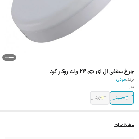
چراغ سقفی ال ای دی 24 وات روکار گرد
برند:
مودی
نور
سفید
زرد
مشخصات