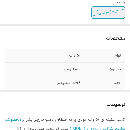
رنگ نور
سفید(مهتابی)
مشخصات
توان
50 وات
شار نوری
4000 لومن
ابعاد
16*15 سانتیمتر
شاخص نمود رنگ
بالای 80
توضیحات
لامپ سفینه ای ۵۰ وات مودی یا به اصطلاح لامپ قارچی یکی از
محصولات
تولیدی شرکت « مودی » ( MODI )
است که تحت عنوان مدل « IR-