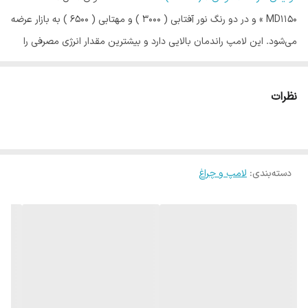
MD1150 » و در دو رنگ نور آفتابی ( ۳۰۰۰ ) و مهتابی ( ۶۵۰۰ ) به بازار عرضه
می‌شود. این لامپ راندمان بالایی دارد و بیشترین مقدار انرژی مصرفی را
صرف تولید نور می‌کند ؛ ازاین‌رو حرارت تولیدی کمی دارد. این محصول
توانسته در رده‌ی انرژی A+ قرار گیرد و در کنار این راندمان مناسب، از طول
نظرات
عمر بالایی برخوردار است. همچنین این محصول دارای نشان استاندارد بوده
و دارای یک سال ضمانت می باشد. طول عمر این محصول ۲۵۰۰۰ ساعت
بوده و کیفیت ساخت مناسبی دارد. از دیگر مشخصات این لامپ می‌توان به
دسته‌بندی
:
لامپ و چراغ
پایه‌ی E27 آن اشاره کرد که برای نصب روی سرپیچ‌های معمولی و رایج
کشور مناسب است. حباب قرارگرفته روی این لامپ مقاومت بالایی در برابر
ضربه دارد و می‌توان آن را در مکان‌هایی که احتمال برخورد ضربه با لامپ
وجود دارد، استفاده کرد. این محصول موفق به اخذ
استاندارد RoHS
شده و
دلیل آن استفاده‌نکردن از عناصر مضر سرب و جیوه در ساخت لامپ است.
نور خروجی این محصول معادل یک لامپ ۴۵۰ وات رشته‌ای اندازه‌گیری
شده است.