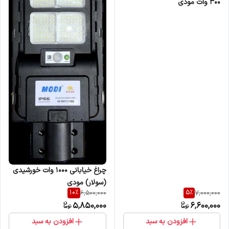
300 وات مودی
چراغ خیابانی 1000 وات خورشیدی
(سولار) مودی
10
%
5
%
6,500,000
7,000,000
5,850,000
6,600,000
افزودن به سبد
افزودن به سبد