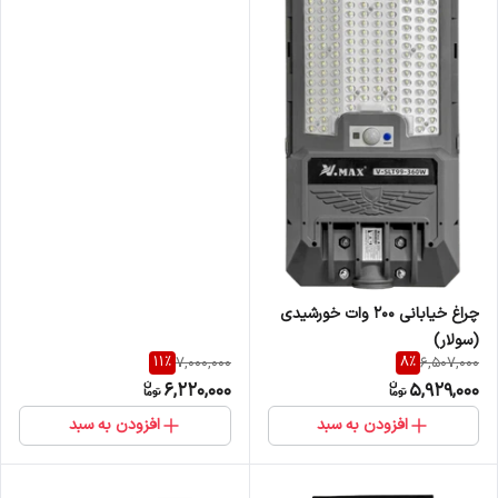
چراغ خیابانی 200 وات خورشیدی
(سولار)
11
%
8
%
7,000,000
6,507,000
6,220,000
5,929,000
افزودن به سبد
افزودن به سبد