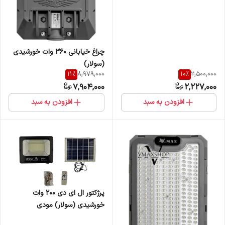
چراغ خیابانی 360 وات خورشیدی
(سولار)
11
%
10
%
8,979,000
2,500,000
7,904,000
2,227,000
افزودن به سبد
افزودن به سبد
پرژکتور ال ای دی 200 وات
خورشیدی (سولار) مودی