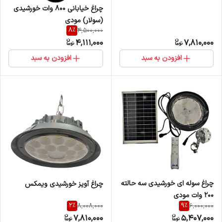
چراغ خیابانی 800 وات خورشیدی
(سولار) مودی
8
%
4,500,000
4,111,000
7,810,000
افزودن به سبد
افزودن به سبد
چراغ سوله ای خورشیدی سه حالته
چراغ آویز خورشیدی ویمکس
200 وات مودی
2
%
9
%
8,008,000
6,000,000
7,810,000
5,407,000