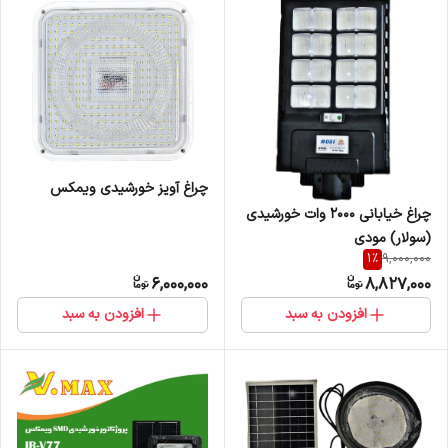
چراغ آویز خورشیدی ویمکس
چراغ خیابانی 2000 وات خورشیدی
(سولار) مودی
1
%
9,000,000
6,000,000
8,827,000
افزودن به سبد
افزودن به سبد