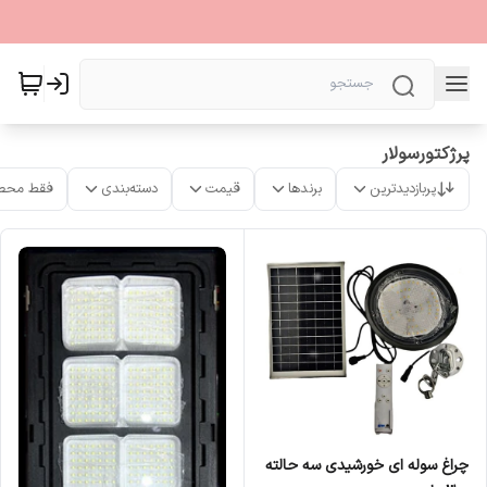
پرژکتورسولار
پربازدیدترین
برندها
قیمت
دسته‌بندی
فقط محص
چراغ سوله ای خورشیدی سه حالته