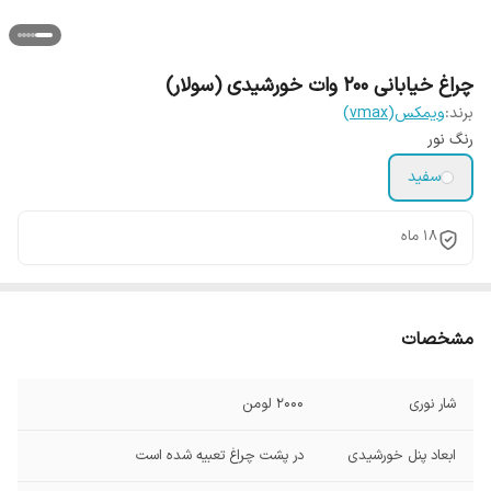
چراغ خیابانی 200 وات خورشیدی (سولار)
برند:
ویمکس(vmax)
رنگ نور
سفید
18 ماه
مشخصات
شار نوری
2000 لومن
ابعاد پنل خورشیدی
در پشت چراغ تعبیه شده است