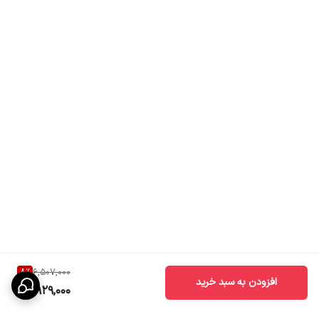
8
%
6,507,000
افزودن به سبد خرید
5,929,000