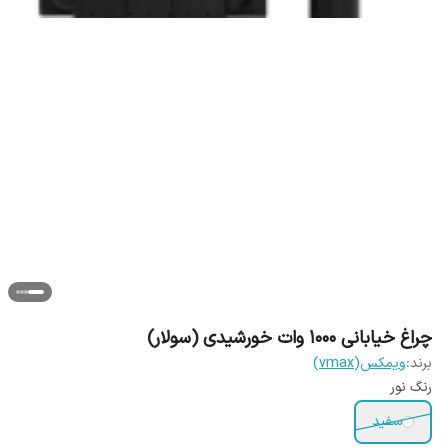
چراغ خیابانی 1000 وات خورشیدی (سولار)
برند:
ویمکس(vmax)
رنگ نور
سفید