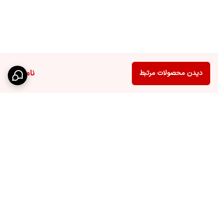
ناموجود
دیدن محصولات مرتبط
چراغ خیابانی پنل سرخود خورشیدی ویمکس مناسب براى محوطه گاراژ و
كارگاه‌ها ، خیابان‌ها ، معابر ، فضاهای سبز ، حیاط ساختمان‌ها ، بالکن‌ها ،
باغ و باغچه‌ها ، ویلا‌ها ، خیابان‌ها و… می‌باشد . قابليت ديگر اين مدل
پروژکتور خیابانی خورشیدی این است که پنل خورشیدی در پشت چراغ
تعبیه شده است و بدون نیاز به کابل جداگانه‌ای برای اتصال پنل به چراغ ،
برگشت به بالا
در هر محیطی می‌توان از آن به سادگی و راحتی تمام استفاده نمود.