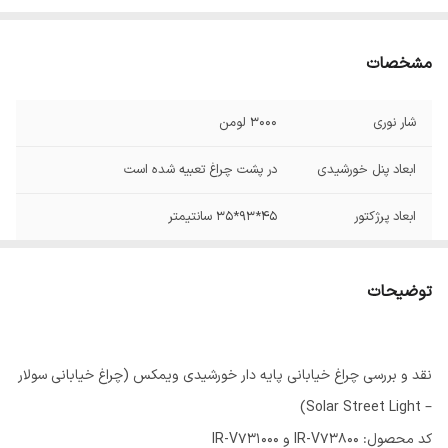
مشخصات
شار نوری
3000 لومن
ابعاد پنل خورشیدی
در پشت چراغ تعبیه شده است
ابعاد پرژکتور
45*93*35 سانتیمتر
توان
800 وات
توضیحات
باتری
3.2 ولت لیتیومی با ظرفیت 5AH
ساخت
ایران
نقد و بررسی چراغ خیابانی پایه دار خورشیدی ویمکس (چراغ خیابانی سولار
اتصالات
سیمی
– Solar Street Light)
کد محصول: IR-V73800 و IR-V731000