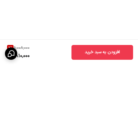
2
%
8,008,000
افزودن به سبد خرید
7,810,000
برگشت به بالا