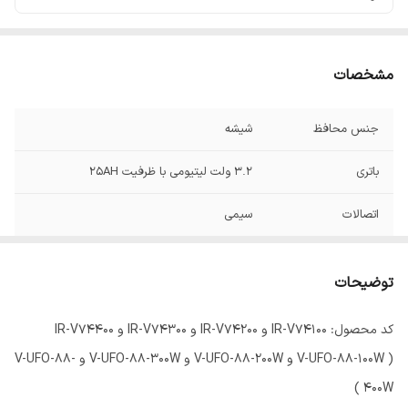
مشخصات
جنس محافظ
شیشه
باتری
3.2 ولت لیتیومی با ظرفیت 25AH
اتصالات
سیمی
ساخت
ایران
توضیحات
کد محصول: IR-V74100 و IR-V74200 و IR-V74300 و IR-V74400
( V-UFO-88-100W و V-UFO-88-200W و V-UFO-88-300W و V-UFO-88-
400W )