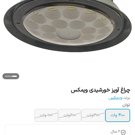
چراغ آویز خورشیدی ویمکس
برند:
ویمکس
توان
400 وات
300وات
200وات
100 وات
2 سال