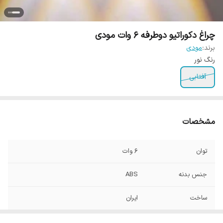
چراغ دکوراتیو دوطرفه ۶ وات مودی
برند:
مودی
رنگ نور
آفتابی
مشخصات
توان
6 وات
جنس بدنه
ABS
ساخت
ایران
ابعاد
52 * 85 * 120 میلیمتر