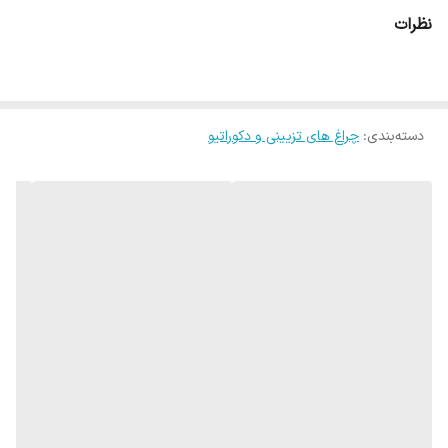
نظرات
درجه حفاظت
IP54
زاویه تابش
50 درجه
دسته‌بندی
:
چراغ های تزیینی و دکوراتیو