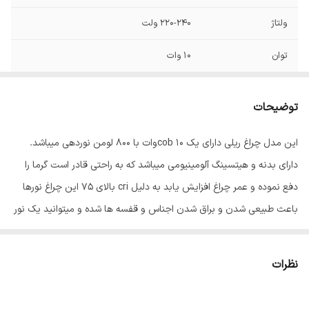
ولتاژ
220-240 ولت
توان
10 وات
فرکانس
50/60 هرتز
توضیحات
رده مصرف انرژی
A+
این مدل چراغ ریلی دارای یک cob 10وات با 800 لومن نوردهی میباشد.
جنس محافظ
فلز
دارای بدنه و هیتسینگ آلومینیومی میباشد که به راحتی قادر است گرما را
زاویه نوردهی
120
دفع نموده و عمر چراغ افزایش یابد به دلیل cri بالای 75 این چراغ نورها
باعث طبیعی شدن و براق شدن اجناس و قفسه ها شده و میتوانید یک نور
شکل
استوانه
پردازی حرفه ایی داشته باشید. میانگین طول عمر این چراغ 25000 ساعت
نوع پایه
متصل
می باشد. همچنین این چراغ قابلیت چرخش 360 درجه روی محور افقی و
نظرات
90 درجه روی محور عمودی را دارد که امکان نور پردازی فوق العاده را برای
طول عمر
25000 ساعت
کاربر آن فراهم می سازد.