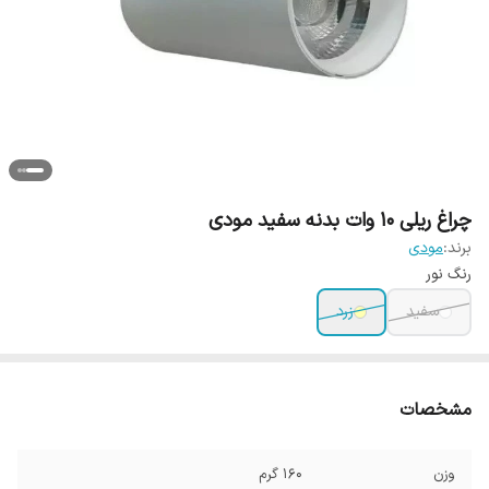
چراغ ریلی 10 وات بدنه سفید مودی
برند:
مودی
رنگ نور
سفید
زرد
مشخصات
وزن
160 گرم