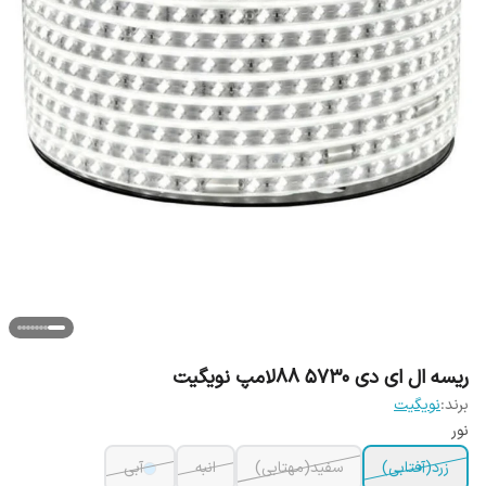
ریسه ال ای دی 5730 88لامپ نویگیت
برند:
نویگیت
نور
زرد(آفتابی)
سفید(مهتابی)
انبه
آبی