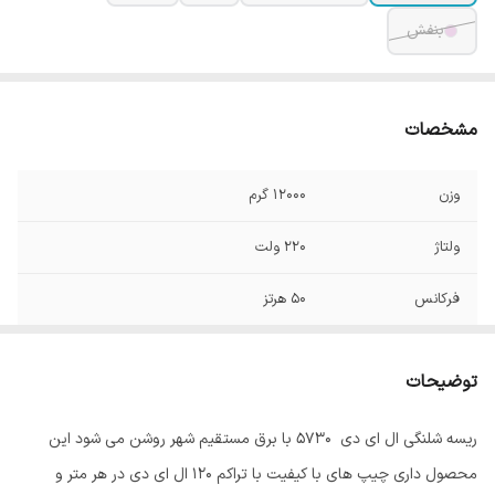
بنفش
مشخصات
وزن
12000 گرم
ولتاژ
220 ولت
فرکانس
50 هرتز
شکل
ریسه
توضیحات
متراژ
100 متر
ریسه شلنگی ال ای دی 5730 با برق مستقیم شهر روشن می شود این
توان هر متر
8تا10 وات
محصول داری چیپ های با کیفیت با تراکم 120 ال ای دی در هر متر و