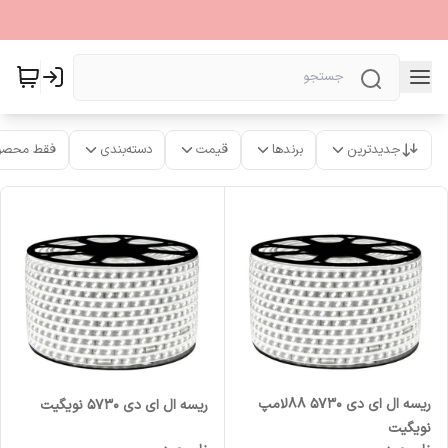
جدیدترین
برندها
قیمت
دسته‌بندی
فقط محصو
ریسه ال ای دی 5730 88لامپ
ریسه ال ای دی 5730 نویگیت
نویگیت