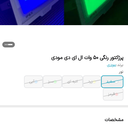
پرژکتور رنگی 50 وات ال ای دی مودی
برند:
مودی
نور
سفید
زرد
انبه ای
سبز
آبی
قرمز
مشخصات