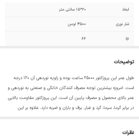
ابعاد
20*15 سانتی متر
شار نوری
4500 لومن
66
ip
توان
50 وات
توضیحات
طول عمر این پروژکتور ۲۵۰۰۰ ساعت بوده و زاویه نوردهی آن ۱۲۰ درجه
است. امروزه بیشترین توجه مصرف کنندگان خانگی و صنعتی به نوردهی و
عمر بالای محصول و مصرف پایین آن است. این پروژکتور مقاومت بالایی
در برابر گرما، سرما، گرد و غبار، برف و باران و ضربه دارد. علاوه بر این
می‌توان از آن‌ در فروشگاه ها، پارک ‌ها و زیباسازی نمای ساختمان‌ ها
استفاده کرد. این مدل پروژکتور به این دلیل که در فضاهای بیرونی هم
نظرات
مورد استفاده قرار می‌گیرد از مقاومت محیطی بالایی برخوردار است. مصرف