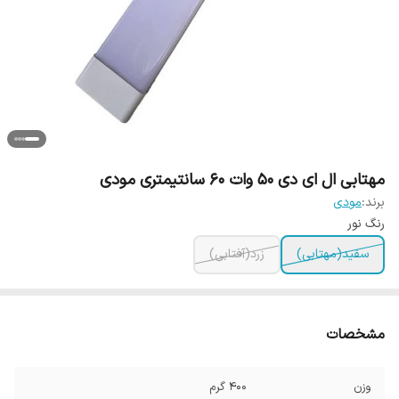
مهتابی ال ای دی 50 وات 60 سانتیمتری مودی
برند:
مودی
رنگ نور
سفید(مهتابی)
زرد(آفتابی)
مشخصات
وزن
400 گرم