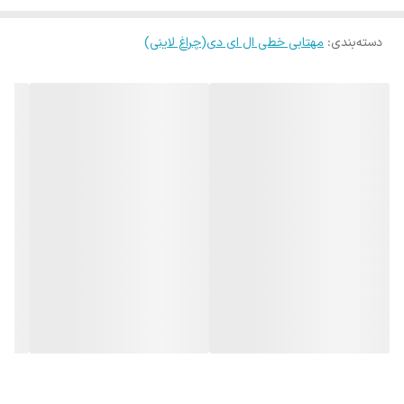
ویژگی های بارز این براکت ها می توان به 80 درصد صرفه جویی در مصرف
میزان روشنایی
4000 لومن
دسته‌بندی
:
مهتابی خطی ال ای دی(چراغ لاینی)
انرژی ، بازده نوری و طول عمر بسیار بالا اشاره نمود. استفاده از 90 درصد
ابعاد
61.5x10x2.5 سانتی‌متر
مواد مصرفی قابل بازیافت ، روشن شدن آنی و دوستدار محیط زیست
(فاقد هرگونه جیوه و دیگر آلوده کننده های محیط زیست) از دیگر ویژگی
های این محصول میباشد.