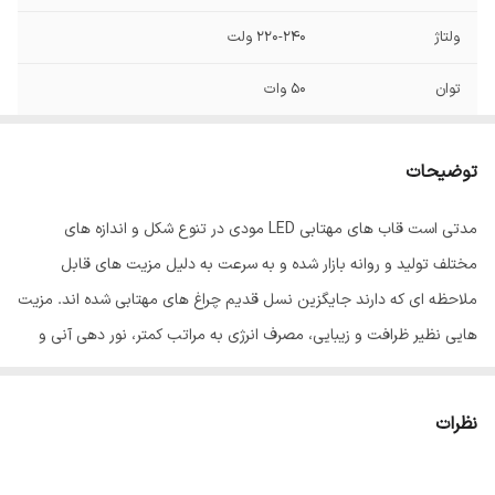
ولتاژ
220-240 ولت
توان
50 وات
فرکانس
50/60 هرتز
توضیحات
رده مصرف انرژی
A+
مدتی است قاب های مهتابی LED مودی در تنوع شکل و اندازه های
زاویه نوردهی
120
مختلف تولید و روانه بازار شده و به سرعت به دلیل مزیت های قابل
شکل
مستطیل
ملاحظه ای که دارند جایگزین نسل قدیم چراغ های مهتابی شده اند. مزیت
هایی نظیر ظرافت و زیبایی، مصرف انرژی به مراتب کمتر، نور دهی آنی و
نوع پایه
متصل
بدون تأخیر، تولید گرمای ناچیز، نمود رنگ بالا که به واقعی بودن رنگ
سایر توضیحات
( مهتابی = نور سفید = 6500 کلوین ، آفتابی =
اجسام محیط منجر می شود، عدم وجود اشعه ماورای بنفش، ایمنی و
نظرات
نور زرد = 3000 کلوین )
استحکام بالا در برابر ضربه و شکستگی و سهولت نصب، مصرف کنندگان و
تولیدکنندگان مسکن را به سمت استفاده از مهتابی LED سوق داده است. از
طول عمر
25000 ساعت