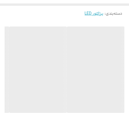
مشخصات
محصولات مودی
می توان به طول عمر بالا و صرفه جویی در
دسته‌بندی
:
پرژکتور LED
مصرف برق و پایین بودن هزینه برق با به روزترین فناوری اشاره کرد. شرکت
مودی در حال حاضر توانسته توانایی خود را در عرضه و فروش پروژکتورهای
متنوع و با کیفیت در سطح ایران و بازار اثبات کند. شرکت مودی با سابقه
چندین ساله در حوزه ی طراحی و ساخت انواع محصولات LED شناخته شده
و امروزه با کیفیت ترین محصولات روشنایی را در بازار عرضه می کند.