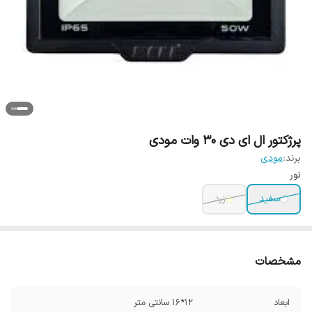
پرژکتور ال ای دی 30 وات مودی
برند:
مودی
نور
سفید
زرد
مشخصات
ابعاد
12*16 سانتی متر