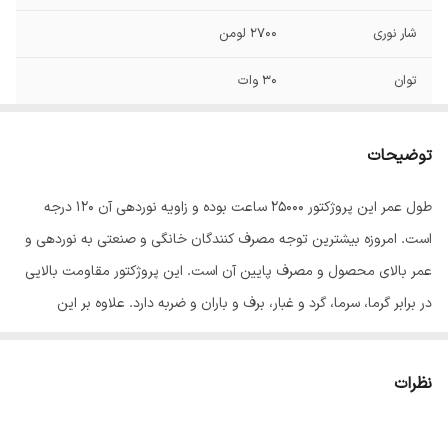
شار نوری
2700 لومن
توان
30 وات
66
ip
توضیحات
طول عمر این پروژکتور ۲۵۰۰۰ ساعت بوده و زاویه نوردهی آن ۱۲۰ درجه
است. امروزه بیشترین توجه مصرف کنندگان خانگی و صنعتی به نوردهی و
عمر بالای محصول و مصرف پایین آن است. این پروژکتور مقاومت بالایی
در برابر گرما، سرما، گرد و غبار، برف و باران و ضربه دارد. علاوه بر این
می‌توان از آن‌ در فروشگاه ها، پارک ‌ها و زیباسازی نمای ساختمان‌ ها
استفاده کرد. این مدل پروژکتور به این دلیل که در فضاهای بیرونی هم
نظرات
مورد استفاده قرار می‌گیرد از مقاومت محیطی بالایی برخوردار است. مصرف
انرژی
پروژکتور های ال ای دی مودی
در ردیف A⁺ قرار دارد. از مهم ترین