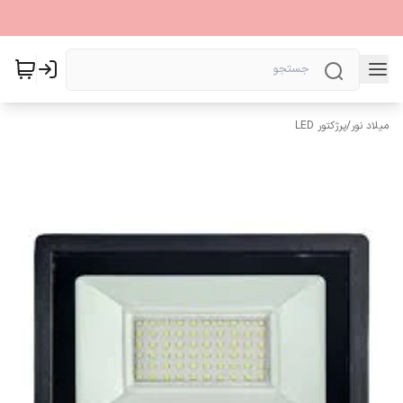
میلاد نور
/
پرژکتور LED