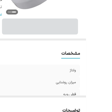
قط
تو
اب
ن
ط
ف
و
مشخصات
ولتاژ
میزان روشنایی
قطر رویه
توان
توضیحات