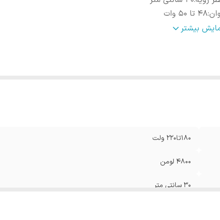
ر رویه
:
30 سانتی متر
ان
:
48 تا ۵۰ وات
عاد
:
4*30*30سانتی‌متر
مایش بیشتر
ول عمر
:
30000 ساعت
رکانس
:
50و60 هرتز
زن
:
300 گرم
180تا220 ولت
4800 لومن
30 سانتی متر
48 تا ۵۰ وات