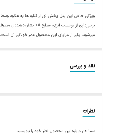
ابعاد
ویژگی خاص این پنل پخش نور از کناره ها به علاوه وسط 
طول عمر
برخورداری از برچسب انرژی 
می‌شود. یکی از مزایای این محصول عمر طولانی آن است. پنل
فرکانس
به محیط می بخشد. پنل SMD روکا
وزن
است هردو نور سفید و زرد در کنار هم قرار گیرند و نوری شبی
از تکنولوژی SMD، نور مناسب، مصرف کم و عم
نقد و بررسی
چراغ را روی سقف پیچ نمود، همچنین این محصولات به دلیل د
گیرند و با توجه به مصرف کم انرژی در دسته چراغ های مقرو
محصولات کافی می باشد.
نظرات
شما هم درباره این محصول نظر خود را بنویسید.