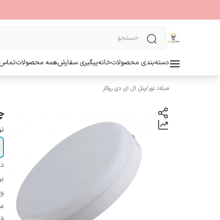
دسته‌بندی محصولات
خانه
پیگیری سفارش
همه محصولات
تماس ب
میلاد نور
/
پنل ال ای دی روکار
چرا
نو
دس
بر
ول
می