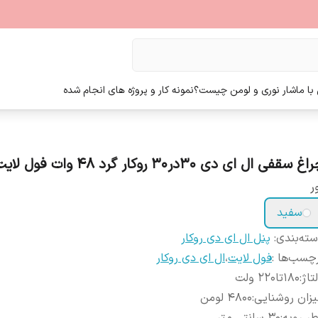
ا ما
شار نوری و لومن چیست؟
نمونه کار و پروژه های انجام شده
غ سقفی ال ای دی 30در30 روکار گرد 48 وات فول لایت
ر
سفید
ته‌بندی
:
پنل ال ای دی روکار
چسب‌ها :
فول لایت
،
ال ای دی روکار
تاژ
:
180تا220 ولت
زان روشنایی
:
4800 لومن