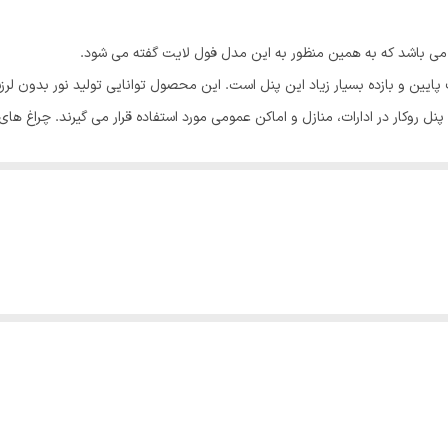
4*30*30سانتی‌متر
می باشد که به همین منظور به این مدل فول لایت گفته می شود.
30000 ساعت
سطح A+ نشان‌دهنده‌ی مصرف پایین و بازده بسیار زیاد این پنل است. این محصول توانایی تولی
 روکار در ادارات، منازل و اماکن عمومی مورد استفاده قرار می گیرند. چراغ های
50و60 هرتز
ر دو رنگ مهتابی و آفتابی تولید می شود که مشتریان می توانند متناسب با نیاز خود یکی از این 
300 گرم
ه نور روز را ایجاد نمایند و می توان در اتاق خواب، سالن ها، آشپزخانه و راهرو ه
ر بالاست. این محصول به صورت روکار نصب می شوند و برای استفاده از آنها نیازی به ا
اشتن شکل ظاهری زیبا می توانند علاوه بر تامین نور محیط به عنوان المان تزئین
ن به صرفه قرار دارند. در مورد محصولات روکار به دلیل اینکه نیاز به برش سقف 