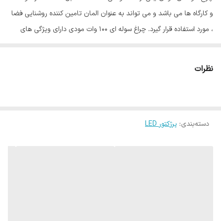
و کارگاه ها می باشد و می تواند به عنوان المان تامین کننده روشنایی فضا
، مورد استفاده قرار گیرد. چراغ سوله ای ۱۰۰ وات مودی دارای ویژگی های
منحصر به فردی است که آن را از سایر چراغ های قابل استفاده در محیط
های دیگر مجزا می سازد. چراغ های صنعتی و چراغ های کارگاهی می توانند
نظرات
به صورت سقفی و یا آویز مورد استفاده قرار گیرند و در واقع در مدل های
مختلفی تولید می شوند که مشتریان می توانند متناسب با محل
موردنظرشان یکی از این چراغ ها را انتخاب نمایند.
دسته‌بندی
:
پرژکتور LED
چراغ های سوله ای دارای مدل های مختلفی هستند و در ساختمان داخلی
آنها می توان از انواع
لامپ های بخار جیوه
،
لامپ بخار سدیم
،
لامپ های
فلورسنتی
و
لامپ های ال ای دی
به کار برد ، همچنین این چراغ ها معمولا
ضد رطوبت ، ضد ضربه و ضد گرد و غبار هستند که با اطمینان می توان آن
ها را در محیط های کارگاهی و صنعتی به کار برد.