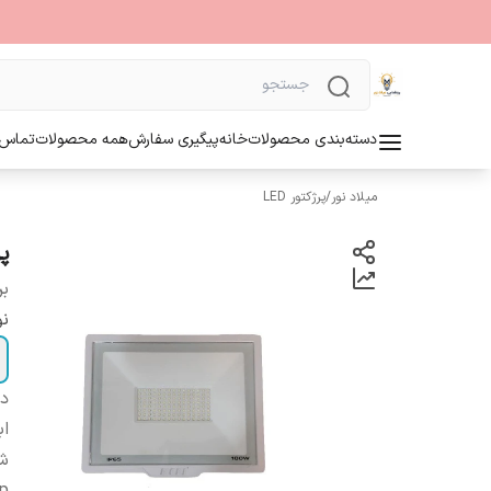
دسته‌بندی محصولات
خانه
پیگیری سفارش
همه محصولات
تماس ب
میلاد نور
/
پرژکتور LED
پر
بر
نو
دس
اب
شا