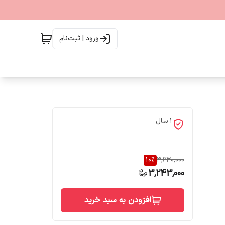
ورود | ثبت‌نام
1 سال
10
%
3,630,000
3,243,000
افزودن به سبد خرید