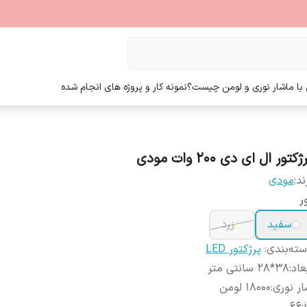
ا ما
شار نوری و لومن چیست؟
نمونه کار و پروژه های انجام شده
ژکتور ال ای دی 200 وات مودی
ند:
مودی
ر
سفید
زرد
ته‌بندی
:
پرژکتور LED
عاد
:
38*28 سانتی متر
ر نوری
:
18000 لومن