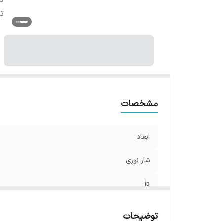
ip
تو
مشخصات
ابعاد
شار نوری
ip
توان
توضیحات