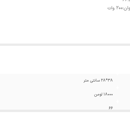
66
:
ان
:
200 وات
38*28 سانتی متر
18000 لومن
66
200 وات