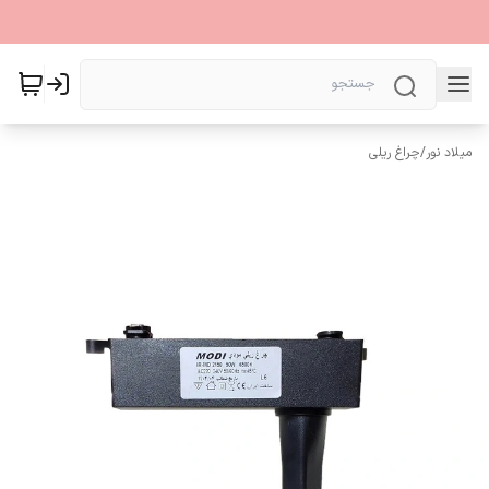
میلاد نور
/
چراغ ریلی