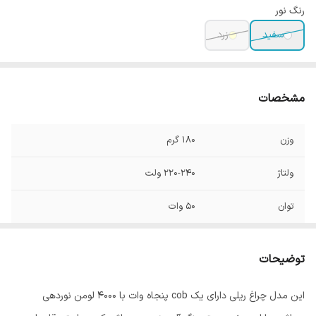
رنگ نور
سفید
زرد
مشخصات
وزن
180 گرم
ولتاژ
220-240 ولت
توان
50 وات
فرکانس
50/60 هرتز
توضیحات
رده مصرف انرژی
A+
این مدل چراغ ریلی دارای یک cob پنجاه وات با 4000 لومن نوردهی
جنس محافظ
فلز