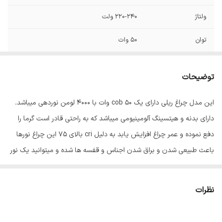
ولتاژ
220-240 ولت
توان
50 وات
فرکانس
50/60 هرتز
توضیحات
رده مصرف انرژی
A+
این مدل چراغ ریلی دارای یک cob 50 وات با 4000 لومن نوردهی میباشد.
جنس محافظ
فلز
دارای بدنه و هیتسینگ آلومینیومی میباشد که به راحتی قادر است گرما را
زاویه نوردهی
120
دفع نموده و عمر چراغ افزایش یابد به دلیل cri بالای 75 این چراغ نورها
باعث طبیعی شدن و براق شدن اجناس و قفسه ها شده و میتوانید یک نور
شکل
استوانه
پردازی حرفه ایی داشته باشید. میانگین طول عمر این چراغ 25000 ساعت
نوع پایه
متصل
می باشد. همچنین این چراغ قابلیت چرخش 360 درجه روی محور افقی و
نظرات
90 درجه روی محور عمودی را دارد که امکان نور پردازی فوق العاده را برای
طول عمر
25000 ساعت
کاربر آن فراهم می سازد.