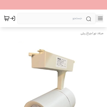
میلاد نور
/
چراغ ریلی