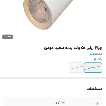
چراغ ریلی 50 وات بدنه سفید مودی
برند:
مودی
رنگ نور
سفید
زرد
مشخصات
وزن
300 گرم