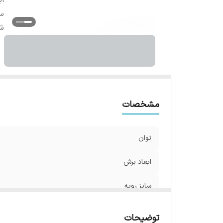
اب
سا
شا
مشخصات
توان
ابعاد برش
سایز رویه
شار نوری
توضیحات