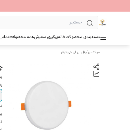
دسته‌بندی محصولات
خانه
پیگیری سفارش
همه محصولات
تماس ب
میلاد نور
/
پنل ال ای دی توکار
چر
بر
رن
دس
بر
تو