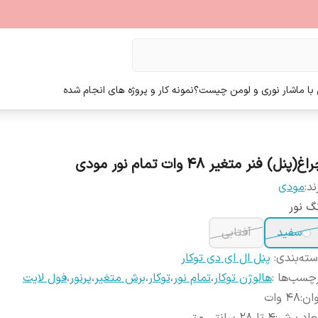
ا ما
شار نوری و لومن چیست؟
نمونه کار و پروژه های انجام شده
اغ(پنل) فنر متغیر 48 وات تمام نور مودی
ند:
مودی
گ نور
سفید
آفتابی
ته‌بندی
:
پنل ال ای دی توکار
چسب‌ها :
هالوژن توکار
،
تمام نور
،
توکار
،
برش متغیر
،
پرنور
،
فول لایت
ان
:
48 وات