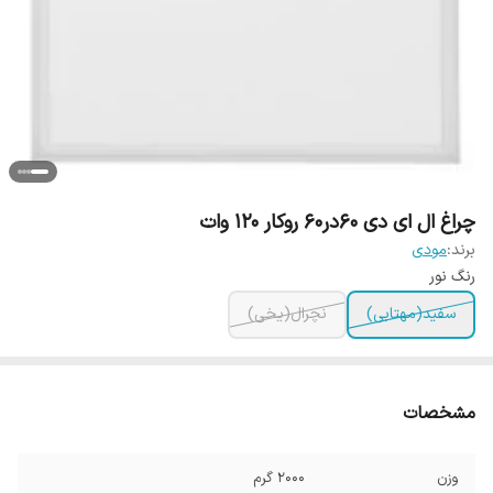
چراغ ال ای دی 60در60 روکار 120 وات
برند:
مودی
رنگ نور
سفید(مهتابی)
نچرال(یخی)
مشخصات
وزن
2000 گرم