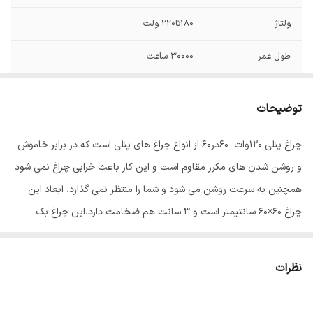
ولتاژ
180تا220 ولت
طول عمر
30000 ساعت
توان
104 وات
توضیحات
میزان روشنایی
9000 لومن
چراغ پنلی 120وات 60در60 از انواع چراغ های پنلی است که در برابر خاموش
ساخت
ایران
و روشن شدن های مکرر مقاوم است و این کار باعث خرابی چراغ نمی شود
قطر برش سقف
600x600 میلی‌متر
همچنین به سرعت روشن می شود و شما را منتظر نمی گذارد. ابعاد این
چراغ 60×60 سانتیمتر است و 3 سانت هم ضخامت دارد.این چراغ بک
فرکانس
50و60 هرتز
لایت(نور از کف) می باشد که اتلاف نوری ندارد و در دراز مدت دچار افت
ابعاد
60x60x3 سانتی‌متر
نوری یا بروز سایه در پنل نمی شود که از مزایای این محصول می باشد.
نظرات