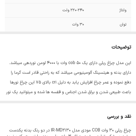
ولتاژ
220-240 ولت
توان
30 وات
فرکانس
50/60 هرتز
توضیحات
رده مصرف انرژی
A+
این مدل چراغ ریلی دارای یک cob 50 وات با 4000 لومن نوردهی میباشد.
جنس محافظ
فلز
دارای بدنه و هیتسینگ آلومینیومی میباشد که به راحتی قادر است گرما را
زاویه نوردهی
120
دفع نموده و عمر چراغ افزایش یابد به دلیل cri بالای 75 این چراغ نورها
باعث طبیعی شدن و براق شدن اجناس و قفسه ها شده و میتوانید یک نور
شکل
استوانه
پردازی حرفه ایی داشته باشید. میانگین طول عمر این چراغ 25000 ساعت
نوع پایه
متصل
می باشد. همچنین این چراغ قابلیت چرخش 360 درجه روی محور افقی و
نقد و بررسی
90 درجه روی محور عمودی را دارد که امکان نور پردازی فوق العاده را برای
طول عمر
25000 ساعت
چراغ ریلی 30 وات COB مودی مدل IR-MD2130 در دو رنگ بدنه یکدست
کاربر آن فراهم می سازد.