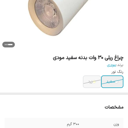
چراغ ریلی 30 وات بدنه سفید مودی
برند:
مودی
رنگ نور
سفید
زرد
مشخصات
وزن
300 گرم