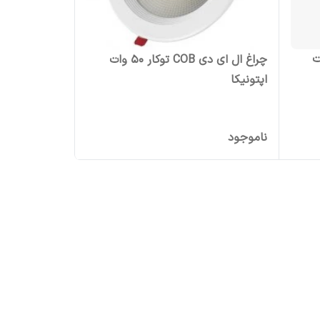
کار 30 وات
چراغ ال ای دی COB توکار 50 وات
اپتونیکا
ناموجود