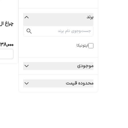
برند
چراغ ال ای دی COB توکار 30 وات
38,000
اپتونیکا
موجودی
محدوده قیمت