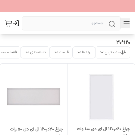
120*30
جدیدترین
برندها
قیمت
دسته‌بندی
فقط محصو
چراغ 60در120 ال ای دی 100 وات
چراغ 30در120 ال ای دی 50 وات