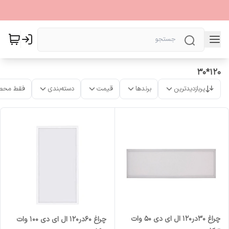
120*30
پربازدیدترین
برندها
قیمت
دسته‌بندی
فقط محص
چراغ 30در120 ال ای دی 50 وات
چراغ 60در120 ال ای دی 100 وات