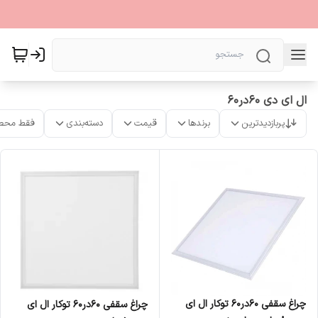
ال ای دی 60در60
پربازدیدترین
برندها
قیمت
دسته‌بندی
فقط محص
چراغ سقفی 60در60 توکار ال ای
چراغ سقفی 60در60 توکار ال ای