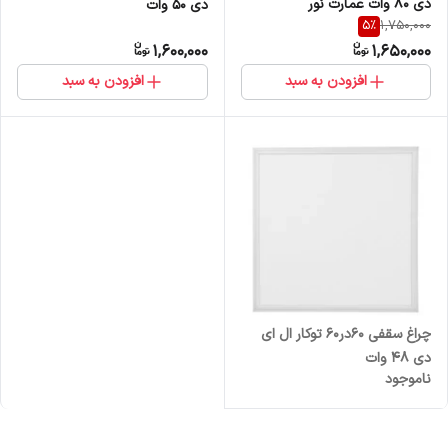
دی 80 وات عمارت نور
دی ۵۰ وات
5
%
1,750,000
1,600,000
1,650,000
افزودن به سبد
افزودن به سبد
چراغ سقفی 60در60 توکار ال ای
دی 48 وات
ناموجود