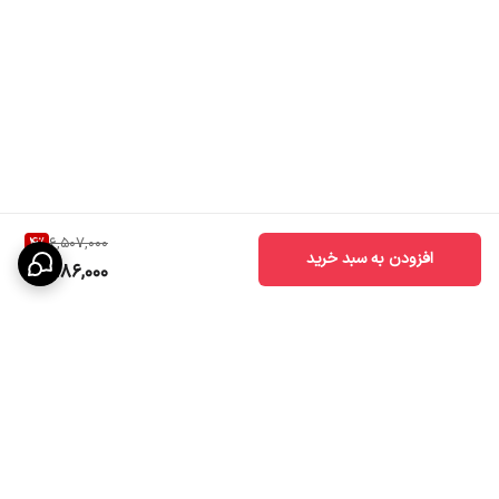
4
%
6,507,000
افزودن به سبد خرید
6,186,000
برگشت به بالا