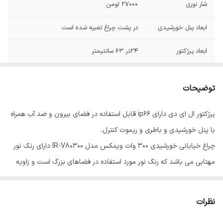
شار نوری
27000 لومن
ابعاد پنل خورشیدی
در پشت چراغ تعبیه شده است
ابعاد پرژکتور
24در 63 سانتیمتر
مدت زمان روشنایی
8 تا 12 ساعت
مفید
توضیحات
باتری
لیتیومی با ظرفیت 10AH
پرژکتور ال ای دی دارای ip66 قابل استفاده در فضای بیرون و ضد آب همراه
با پنل خورشیدی و باطری و ریموت کنترل.
مدت زمان شارژ باتری
4تا6 ساعت
چراغ خیابانی خورشیدی 300 وات ویمکس مدل IR-V80300 دارای رنگ نور
توان
300 وات
مهتابی می باشد که رنگ نور مورد استفاده در فضاهای بزرگ است و زاویه
تابش این چراغ 90 درجه می باشد. این محصول دارای ابعاد بیرونی
ساخت
ایران
500x230x79 میلی متر است و با فاصله حداکثری 3 متر از پنل خورشیدی
نظرات
اتصالات
سیمی
قابل نصب می باشد. توان این محصول 300 وات است که میزان روشنایی