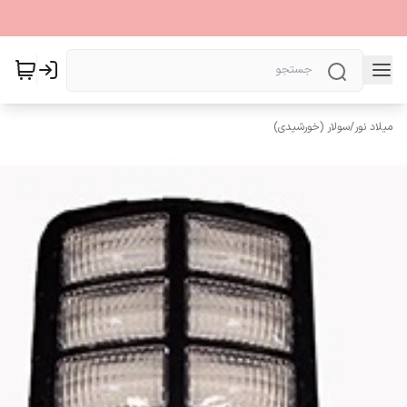
میلاد نور
/
سولار (خورشیدی)