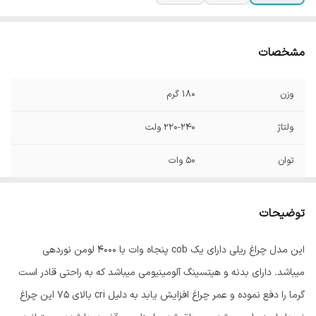
مشخصات
وزن
180 گرم
ولتاژ
220-240 ولت
توان
50 وات
فرکانس
50/60 هرتز
توضیحات
رده مصرف انرژی
A+
این مدل چراغ ریلی دارای یک cob پنجاه وات با 4000 لومن نوردهی
جنس محافظ
فلز
میباشد. دارای بدنه و هیتسینگ آلومینیومی میباشد که به راحتی قادر است
زاویه نوردهی
120
گرما را دفع نموده و عمر چراغ افزایش یابد به دلیل cri بالای 75 این چراغ