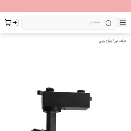
میلاد نور
/
چراغ ریلی