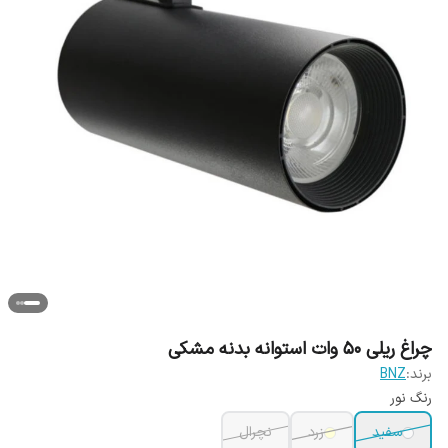
چراغ ریلی 50 وات استوانه بدنه مشکی
برند:
BNZ
رنگ نور
سفید
زرد
نچرال