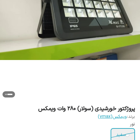
پروژکتور خورشیدی (سولار) 280 وات ویمکس
برند:
ویمکس(vmax)
نور
سفید