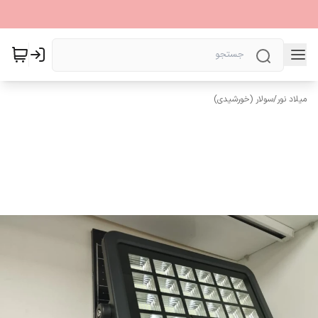
میلاد نور
/
سولار (خورشیدی)