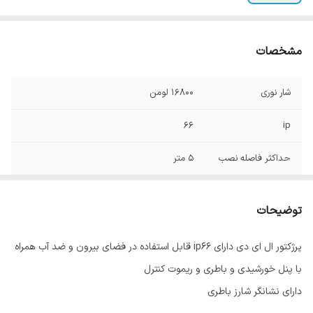
مشخصات
شار نوری
16800 لومن
66
ip
حداکثر فاصله نصب
5 متر
ابعاد چراغ
27*32 سانتیمتر
توضیحات
توان
280 وات
پرژکتور ال ای دی دارای ip66 قابل استفاده در فضای بیرون و ضد آب همراه
با پنل خورشیدی و باطری و ریموت کنترل
دارای نشانگر شارز باطری