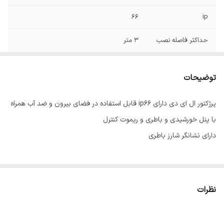
66
ip
حداکثر فاصله نصب
3 متر
توان
180 وات
توضیحات
ابعاد چراغ
26*30
پرژکتور ال ای دی دارای ip66 قابل استفاده در فضای بیرون و ضد آب همراه
با پنل خورشیدی و باطری و ریموت کنترل
دارای نشانگر شارز باطری
نظرات