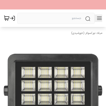
میلاد نور
/
سولار (خورشیدی)