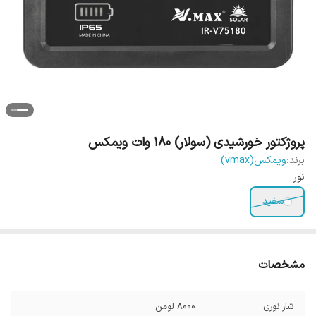
پروژکتور خورشیدی (سولار) 180 وات ویمکس
برند:
ویمکس(vmax)
نور
سفید
مشخصات
شار نوری
8000 لومن