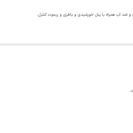
26*30
.