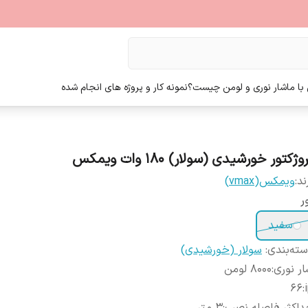
ا ما
شار نوری و لومن چیست؟
نمونه کار و پروژه های انجام شده
وژکتور خورشیدی (سولار) 180 وات ویمکس
ند:
ویمکس(vmax)
ر
سفید
ته‌بندی
:
سولار (خورشیدی)
ر نوری
:
8000 لومن
66
: