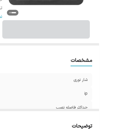
ح
تو
اب
ن
مشخصات
شار نوری
ip
حداکثر فاصله نصب
توان
توضیحات