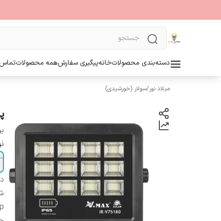
دسته‌بندی محصولات
خانه
پیگیری سفارش
همه محصولات
تماس ب
میلاد نور
/
سولار (خورشیدی)
پر
بر
نو
دس
شا
ip