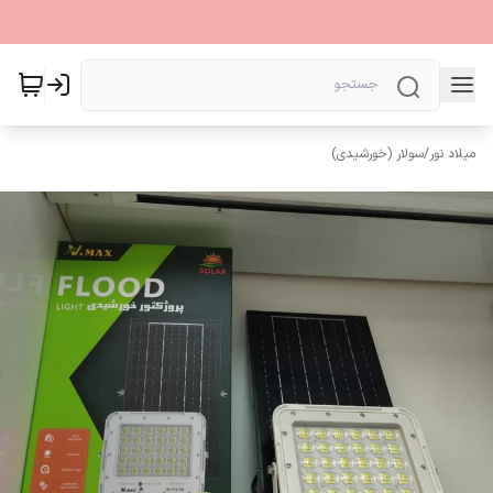
میلاد نور
/
سولار (خورشیدی)