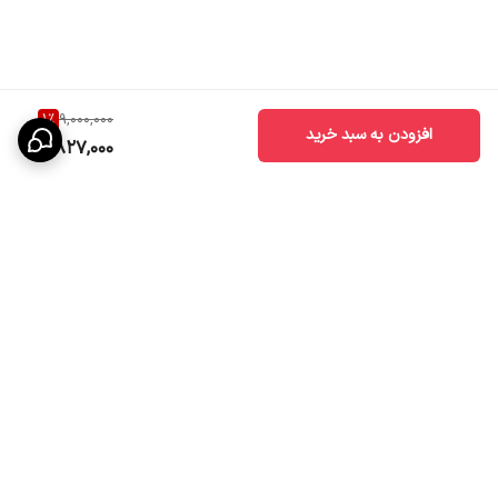
1
%
9,000,000
افزودن به سبد خرید
8,827,000
برگشت به بالا