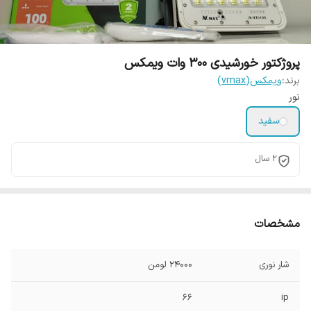
پروژکتور خورشیدی 300 وات ویمکس
برند:
ویمکس(vmax)
نور
سفید
۲ سال
مشخصات
شار نوری
24000 لومن
66
ip