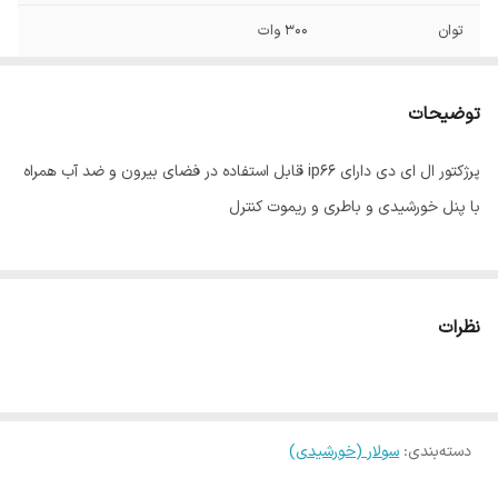
توان
300 وات
ابعاد پرژکتور
5*24*34 سانتیمتر
توضیحات
حداکثر فاصله نصب
7 متر
پرژکتور ال ای دی دارای ip66 قابل استفاده در فضای بیرون و ضد آب همراه
با پنل خورشیدی و باطری و ریموت کنترل
نظرات
دسته‌بندی
:
سولار (خورشیدی)