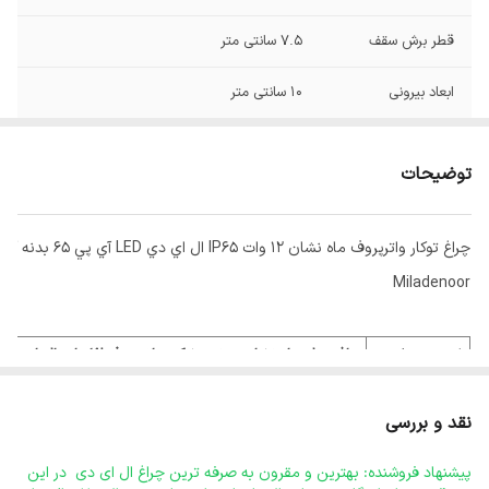
قطر برش سقف
7.5 سانتی متر
ابعاد بیرونی
10 سانتی متر
52
ip
توضیحات
چراغ توکار واترپروف ماه نشان 12 وات IP65 ال اي دي LED آي پي 65 بدنه آلومينيومي مشکي برق مستقيم با ماژول سوئيچينگ کلوين 6500 با 3 سال ضمانت
Miladenoor
نام محصول
چراغ مدل ماه نشان بدنه مشکی واترپروف 12 وات ال اي دي برق مستقيم ماژول سوئيچينگ آي پي 65
آلومینیومی- مصرف آلومینیوم 130 گرم
نقد و بررسی
آیا میدانید تفاوت بدنه آلومینیومی نسبت به بدنه پلاستیک
جنس بدنه
چه مقدار در طول عمر چراغ ( smd ) ها
و ثابت بودن کیفیت
پیشنهاد فروشنده: بهترین و مقرون به صرفه ترین چراغ ال ای دی در این