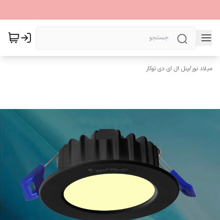
میلاد نور
/
پنل ال ای دی توکار