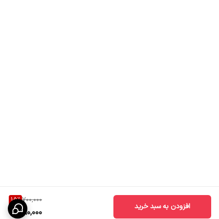
15
%
700,000
افزودن به سبد خرید
590,000