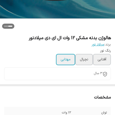
هالوژن بدنه مشکی 12 وات ال ای دی میلادنور
برند:
میلاد نور
رنگ نور
آفتابی
نچرال
مهتابی
3 سال
مشخصات
توان
12 وات