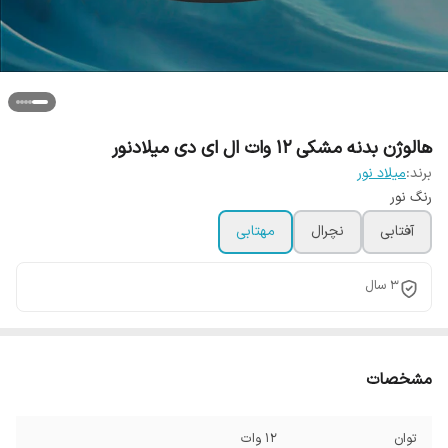
هالوژن بدنه مشکی 12 وات ال ای دی میلادنور
برند:
میلاد نور
رنگ نور
آفتابی
نچرال
مهتابی
3 سال
مشخصات
توان
12 وات