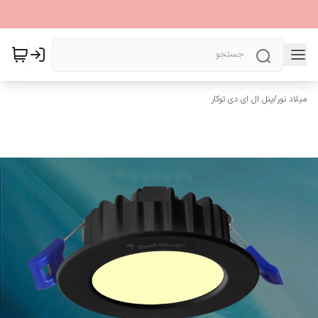
میلاد نور
/
پنل ال ای دی توکار