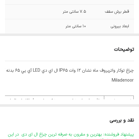
قطر برش سقف
7.5 سانتی متر
ابعاد بیرونی
10 سانتی متر
52
ip
توضیحات
چراغ توکار واترپروف ماه نشان 12 وات IP65 ال اي دي LED آي پي 65 بدنه آلومينيومي مشکي برق مستقيم با ماژول سوئيچينگ کلوين 6500 با 3 سال ضمانت
Miladenoor
نام محصول
چراغ مدل ماه نشان بدنه مشکی واترپروف 12 وات ال اي دي برق مستقيم ماژول سوئيچينگ آي پي 65
آلومینیومی- مصرف آلومینیوم 130 گرم
نقد و بررسی
آیا میدانید تفاوت بدنه آلومینیومی نسبت به بدنه پلاستیک
جنس بدنه
چه مقدار در طول عمر چراغ ( smd ) ها
و ثابت بودن کیفیت
پیشنهاد فروشنده: بهترین و مقرون به صرفه ترین چراغ ال ای دی در این