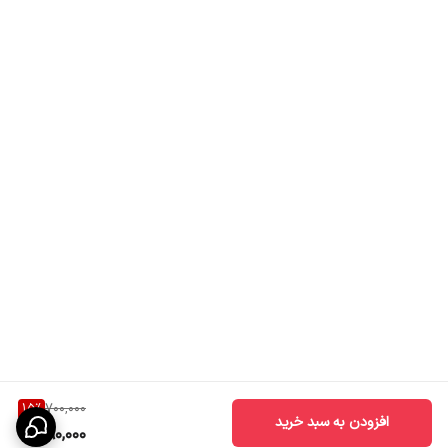
15
%
700,000
افزودن به سبد خرید
590,000