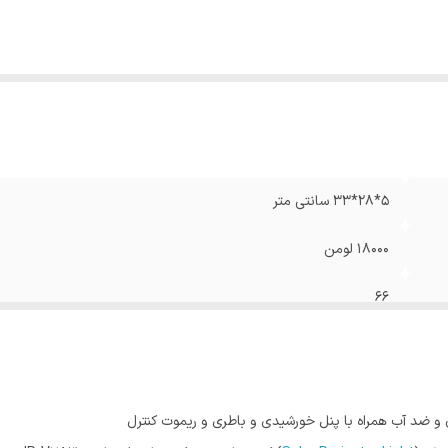
5*28*33 سانتی متر
18000 لومن
66
300 وات
5 متر