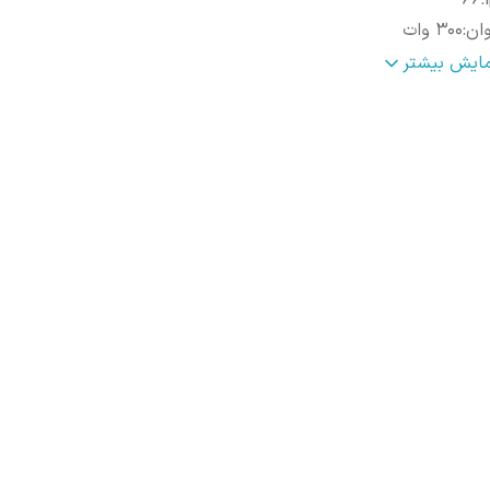
66
:
ان
:
300 وات
داکثر فاصله نصب
:
5 متر
مایش بیشتر