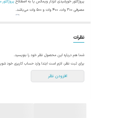
پروژکتور خورشیدی لنزدار ویمکس یا به اصطلاح
پروژکتور س
مصرفی 300 وات، 400 وات و 500 وات می‌باشد.
پروژکتورهای سولار لنزدار ویمکس در سه توان مختلف عرض
پروژکتور خورشیدی یا سولار چیست؟
نظرات
این پروژکتور به جای استفاده از برق شهری، با پنل یا صفح
حیاط، باغ، باغچه، ویلا، خیابان و… است.
شما هم درباره این محصول نظر خود را بنویسید.
اين محصول با طراحى ساده و زيبا و نوردهى بالا، با نصب 
برای ثبت نظر، لازم است ابتدا وارد حساب کاربری خود شوید
افزودن نظر
و طول عمر بالا که مدت زمان روشنایی محصول را تا 12 ساعت مداوم تضمین می‌کند. شارژ باترى توسط نور خورشيد و پنل خورشيدى به مدت 6 ساعت برای این میزان لازم هست.
بودن این پروژکتور کمک به پرتاب نور بیشتر آن می‌کند.
داراى ريموت كنترل با برد 10 متر جه
منطقه تحت تابش اين پرژكتور برای مدل 100 وات 9 متر مربع، برای مدل 200 وات 17 متر مربع و برای مدل 300 وات 22 متر مربع می‌باشد.