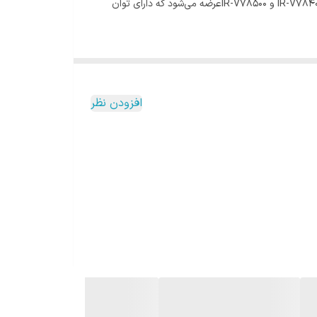
) که مشاهده می‌کنید با مدل های IR-V78300 و IR-V78400 و IR-V78500عرضه می‌شود که دارای توان
افزودن نظر
م این چراغ‌ها را تأمین می‌کند. پروژکتور خورشیدی مناسب
ق، داراى پنل خورشيدى جدا و داراى كابل مخصوص ضد آب
جهت اتصال پنل به پرژكتور به طول 3 متر و داراى مقاومت عايقى بالا در مقابل آب و گرد و غبار (IP65) و سرما و گرما (50+ تا30-) درجه، داراى پنل خورشيدى و داراى باترى ليتيومی Po4 با کیفیت
قابلیت لنزدار
 یا گذاشتن تایمر از مزیت‌های این پروژکتور سولار می‌باشد.