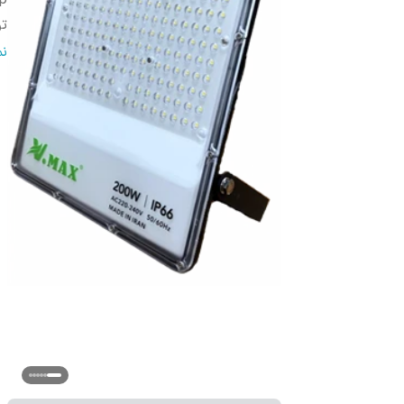
ip
تو
ح
ن