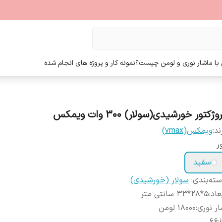
ا ما
شار نوری و لومن چیست؟
نمونه کار و پروژه های انجام شده
وژکتور خورشیدی(سولار) 300 وات ویمکس
ند:
ویمکس(vmax)
ر
سفید
ته‌بندی
:
سولار (خورشیدی)
عاد
:
5*28*33 سانتی متر
ر نوری
:
18000 لومن