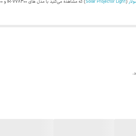
ولار
(
Solar Projector Light
ه می‌شود
ه خورشیدی شارژ می‌شود. پنل این چراغ‌ها در روز شارژ می‌شود و در شب انرژی لاز
آسان بدون نياز به كابل‌كشى و بدون نياز به تابلو برق، بدون نياز به كليد بر
.
ت روشن و خاموش كردن و تنظيم مقدار نور مورد نياز، قرار دادن پروژکتور روی حالت اتوماتیک و