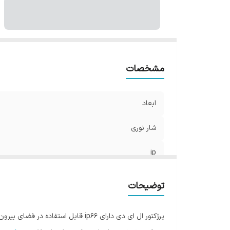
مشخصات
ابعاد
شار نوری
ip
توان
توضیحات
حداکثر فاصله نصب
پرژکتور ال ای دی دارای ip66 قابل استفاده در فضای بیرون و ضد آب همراه با پنل خورشیدی و باطری و ریموت کنترل