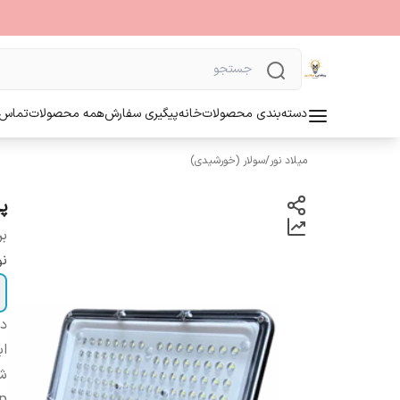
دسته‌بندی محصولات
خانه
پیگیری سفارش
همه محصولات
تماس ب
میلاد نور
/
سولار (خورشیدی)
پر
بر
نو
دس
اب
شا