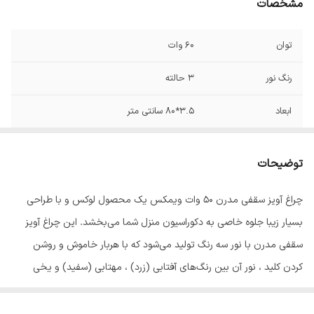
مشخصات
توان
60 وات
رنگ نور
3 حالته
ابعاد
3.5*80 سانتی متر
توضیحات
چراغ آویز سقفی مدرن 50 وات ویمکس یک محصول لوکس و با طراحی
بسیار زیبا جلوه خاصی به دکوراسیون منزل شما می‌بخشد. این چراغ آویز
سقفی مدرن با نور سه رنگ تولید می‌شود که با هربار خاموش و روشن
کردن کلید ، نور آن بین رنگ‌های آفتابی (زرد) ، مهتابی (سفید) و یخی
(طبیعی یا همان نور بین آفتابی و مهتابی) تغییر می‌کند و توان آن 50 وات
است که توان بالایی برای روشنایی اماکن مختلف محسوب می‌شود. از