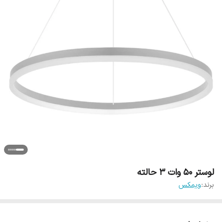
لوستر 50 وات 3 حالته
برند:
ویمکس