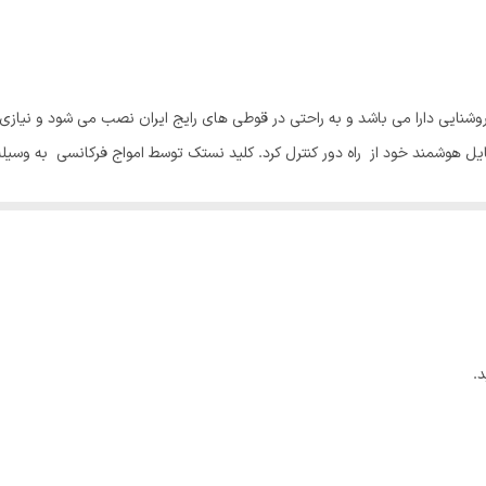
قوطی های برق متداول(نیاز به تعویض قوطی قدیمی نمی باشد)
110-250 AC
1000000
نایی دارا می باشد و به راحتی در قوطی های رایج ایران نصب می شود و نیازی
مرکزی گیک لینک THinker
تعریف می گردد.
بدین ترتیب این کلید به بخشی از خانه هوشمند مبتنی بر پروتکل RF از جمله برودلینک و گیک لینک تبدیل 
یستید این کلید هوشمند را از راه دور کنترل کنید.
استفاده شده است که تنها با اندکی تماس انگشت کلید عمل می کند. کارکرد این 
.
را روشن یا خاموش کرد.
 متنوع اشاره نمود. به عنوان مثال با اضافه کردن
سنسورهای حرکتی برودلینک
و یا
بانه روز چراغ های منزل روشن گردد.