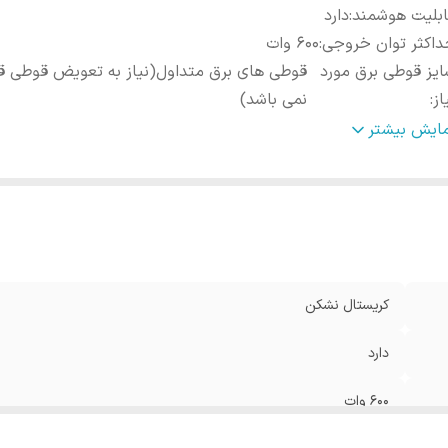
ابلیت هوشمند
:
دارد
اکثر توان خروجی
:
600 وات
یز قوطی برق مورد
قوطی های برق متداول(نیاز به تعویض قوطی ق
از
:
نمی باشد)
تاژ ورودی
:
110-250 AC
مایش بیشتر
ول عمر
:
1000000
کریستال نشکن
دارد
600 وات