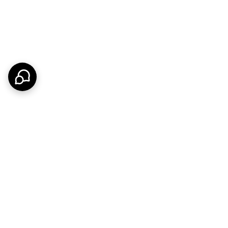
گی های
کلید چهار پل لمسی نستک
این است که شما می
و خاموش کردن لامپ های خود استفاده نمایید.