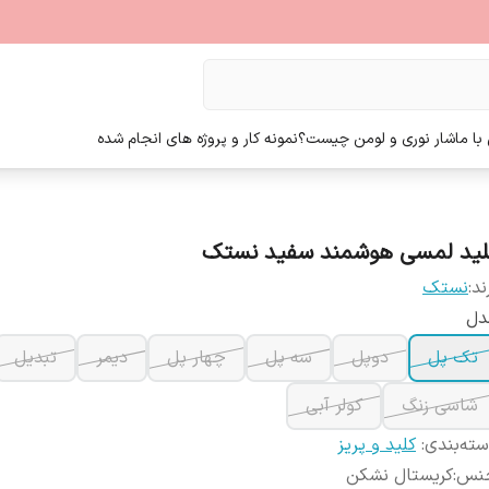
ا ما
شار نوری و لومن چیست؟
نمونه کار و پروژه های انجام شده
لید لمسی هوشمند سفید نستک
ند:
نستک
دل
تک پل
دوپل
سه پل
چهار پل
دیمر
تبدیل
شاسی زنگ
کولر آبی
ته‌بندی
:
کلید و پریز
نس
:
کریستال نشکن