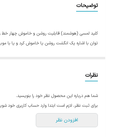
سایز قوطی برق مورد نیاز
توضیحات
ولتاژ ورودی
طول عمر
کلید لمسی (هوشمند) قابلیت روشن و خاموش چهار خط روش
این کلید به راحتی به
دستگاه مرکزی برودلینک
و یا
دستگاه 
نظرات
ریموت کنترل دستی می باشد و به آسانی حتی وقتی در منزل ن
شما هم درباره این محصول نظر خود را بنویسید.
صفحه رویه این کلید لمسی بوده و از پنل شیشه ای نشکن 
برای ثبت نظر، لازم است ابتدا وارد حساب کاربری خود شوید
با استفاده از موبایل خود و همچنین به صورت دستی کلید 
افزودن نظر
از دیگر کاربردهای این کلید می توان به امکان برنامه ریزی
کلید روشنایی محیط خاموش شود و یا در ساعتی خاصی از ش