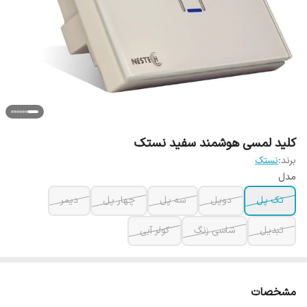
کلید لمسی هوشمند سفید نستک
برند:
نستک
مدل
تک پل
دوپل
سه پل
چهار پل
دیمر
تبدیل
شاسی زنگ
کولر آبی
مشخصات