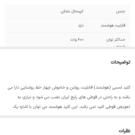
جنس
کریستال نشکن
قابلیت هوشمند
دارد
حداکثر توان
600 وات
خروجی
سایز قوطی برق مورد
قوطی های برق متداول(نیاز به تعویض قوطی
توضیحات
نیاز
قدیمی نمی باشد)
ولتاژ ورودی
110-250 AC
کلید لمسی (هوشمند) قابلیت روشن و خاموش چهار خط روشنایی دارا می
طول عمر
1000000
باشد و به راحتی در قوطی های رایج ایران نصب می شود و نیازی به
تعویض قوطی کلید نمی باشد. این کلید هوشمند می توان با اشاره یک
انگشت روشن یا خاموش کرد و یا با موبایل هوشمند خود از راه دور کنترل
کرد. کلید نستک توسط امواج فرکانسی به وسیله ریموت قابلیت کنترل را دارا
نظرات