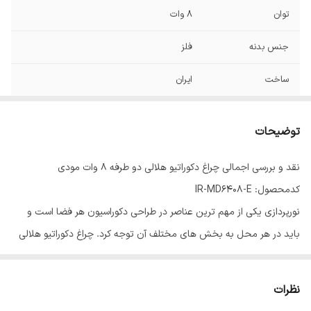
توان
8 وات
جنس بدنه
فلز
ساخت
ایران
ابعاد
60*90*200 میلیمتر
توضیحات
درجه حفاظت
IP54
نقد و بررسی اجمالی چراغ دکوراتیو هلالی دو طرفه ۸ وات مودی
زاویه تابش
50 درجه
کدمحصول: IR-MD6408-E
نورپردازی یکی از مهم ترین عناصر در طراحی دکوراسیون هر فضا است و
باید در هر محل به بخش های مختلف آن توجه کرد. چراغ دکوراتیو هلالی
دو طرفه ۸ وات مودی یک چراغ تزیینی هلالی شکل ، باکیفیت و دارای طول
عمر بالا که قابلیت نصب روی دیوار بصورت افقی و عمودی را دارد که جلوه
نظرات
و زیبایی به آن محل می بخشد.