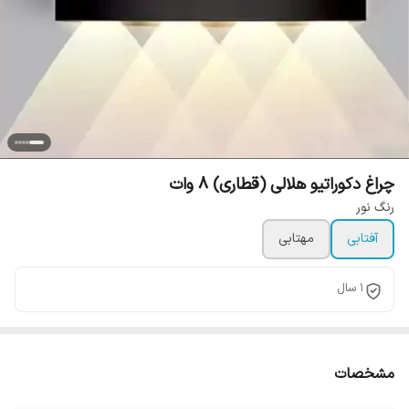
چراغ دکوراتیو هلالی (قطاری) 8 وات
رنگ نور
آفتابی
مهتابی
1 سال
مشخصات