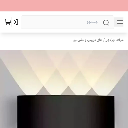
میلاد نور
/
چراغ های تزیینی و دکوراتیو